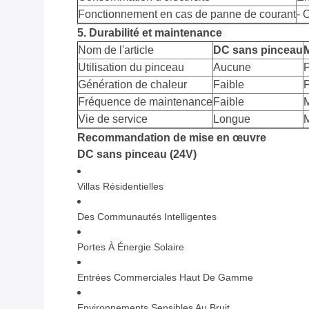
Fonctionnement en cas de panne de courant
- 
5. Durabilité et maintenance
Nom de l'article
DC sans pinceau
M
Utilisation du pinceau
Aucune
P
Génération de chaleur
Faible
P
Fréquence de maintenance
Faible
Vie de service
Longue
Recommandation de mise en œuvre
DC sans pinceau (24V)
Villas Résidentielles
Des Communautés Intelligentes
Portes À Énergie Solaire
Entrées Commerciales Haut De Gamme
Environnements Sensibles Au Bruit