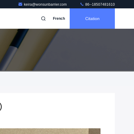
keira@wonsunbarrier.com
86--18507481610
Citation
French
)