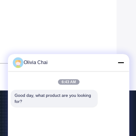
Olivia Chai
6:43 AM
Good day, what product are you looking 
for?
Nous Contacter
keira@wonsunbarrier.com
86--18507481610