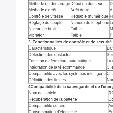
Méthode de démarrage
Début en douceur
D
Méthode d'arrêt
Arrêt doux
Ar
Contrôle de vitesse
Réglable (numérique)
Fi
Réglage du couple
Numéro de téléphone
L
Niveau de bruit
Faible
M
Vibration
Faible
P
3. Fonctionnalités de contrôle et de sécurité
Caractéristique
DC
Détection des obstacles
Sen
Fonction de fermeture automatique
La
Intégration de la télécommande
C' e
Compatibilité avec les systèmes intelligents
C' 
Définition des limites
Num
4Compatibilité de la sauvegarde et de l'éner
Nom de l'article
DC
Récupération de la batterie
Co
Compatibilité solaire
Ai
Consommation d'électricité
En