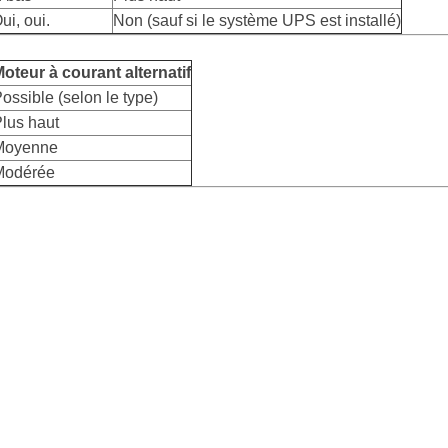
Oui, oui.
Non (sauf si le système UPS est installé)
oteur à courant alternatif
ossible (selon le type)
lus haut
Moyenne
Modérée