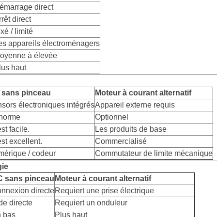
émarrage direct
rêt direct
xé / limité
es appareils électroménagers
oyenne à élevée
lus haut
 sans pinceau
Moteur à courant alternatif
sors électroniques intégrés
Appareil externe requis
 norme
Optionnel
st facile.
Les produits de base
est excellent.
Commercialisé
érique / codeur
Commutateur de limite mécanique
gie
 sans pinceau
Moteur à courant alternatif
nnexion directe
Requiert une prise électrique
de directe
Requiert un onduleur
 bas
Plus haut