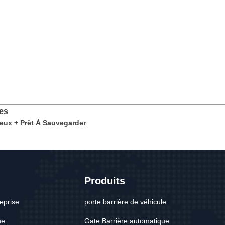
es
ieux + Prêt À Sauvegarder
s
Produits
reprise
porte barrière de véhicule
ne
Gate Barrière automatique