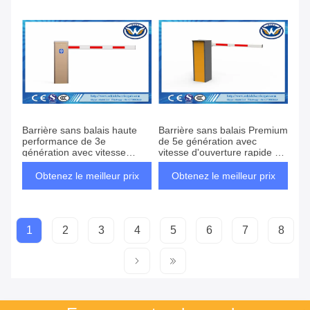
Barrière sans balais haute
Barrière sans balais Premium
performance de 3e
de 5e génération avec
génération avec vitesse
vitesse d'ouverture rapide de
réglable 1,5S-6S
1,2S-3S
Obtenez le meilleur prix
Obtenez le meilleur prix
1
2
3
4
5
6
7
8