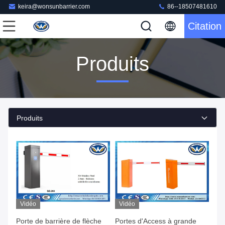
keira@wonsunbarrier.com
86--18507481610
Citation
Produits
Produits
Vidéo
Vidéo
Porte de barrière de flèche
Portes d'Access à grande