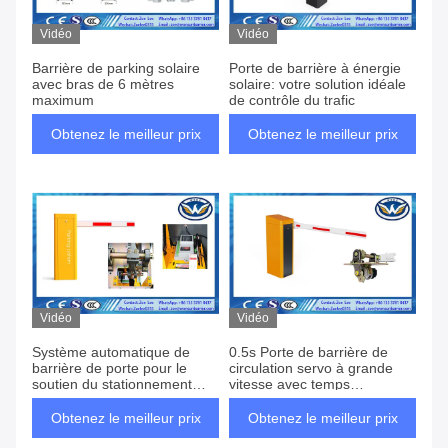
Vidéo
Vidéo
Barrière de parking solaire
Porte de barrière à énergie
avec bras de 6 mètres
solaire: votre solution idéale
maximum
de contrôle du trafic
Obtenez le meilleur prix
Obtenez le meilleur prix
Vidéo
Vidéo
Système automatique de
0.5s Porte de barrière de
barrière de porte pour le
circulation servo à grande
soutien du stationnement
vitesse avec temps
automobile
d'ouverture et de fermeture
réglable et vitesse du moteur
Obtenez le meilleur prix
Obtenez le meilleur prix
à vide de 5000 r/min