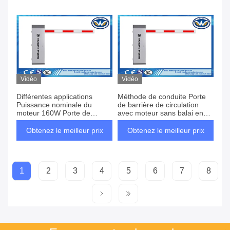
Vidéo
Vidéo
Différentes applications
Méthode de conduite Porte
Puissance nominale du
de barrière de circulation
moteur 160W Porte de
avec moteur sans balai en
barrière pliante avec moteur
courant continu et heure
sans balai CC
d'ouverture 1,5-6s
Obtenez le meilleur prix
Obtenez le meilleur prix
1
2
3
4
5
6
7
8