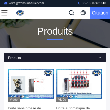
keira@wonsunbarrier.com
86--18507481610
Citation
Produits
Produits
Vidéo
Vidéo
Porte sans brosse de
Porte automatique de