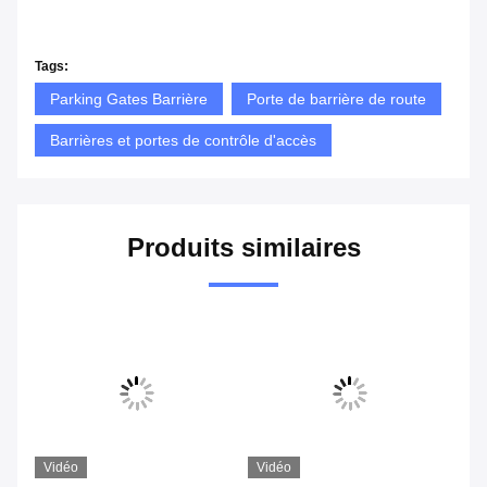
Nouveau prix usine de barrière du trafic de barrière de
stationnement de moteur de conversion de fréquence
Tags:
Parking Gates Barrière
Porte de barrière de route
Barrières et portes de contrôle d'accès
Produits similaires
Vidéo
Vidéo
Vi