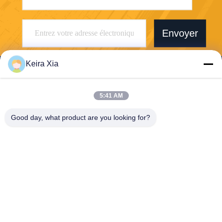
Envoyer
Keira Xia
5:41 AM
Shenzhen Wonsun Machinery & Electrical
Good day, what product are you looking for?
Technology Co. Ltd
keira@wonsunbarrier.com
86--18507481610
1er étage, Zhigu, n° 2-10, a
venue South Jinlong, comm
unauté Shahu, rue Biling, dis
trict de Pingshan, Shenzhen,
Chine