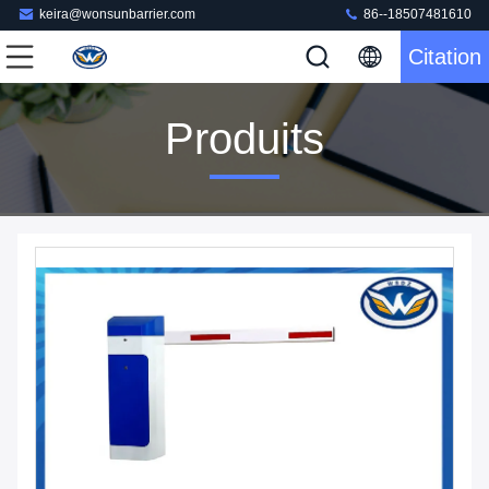
keira@wonsunbarrier.com
86--18507481610
Citation
Produits