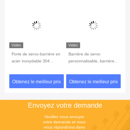
Vidéo
Vidéo
nt
Porte de servo-barrière en
Barrière de servo
Ba
vé
acier inoxydable 304
personnalisable, barrière
st
ge
personnalisable pour les
de circulation, barrière de
mo
projets mondiaux
parking avec solutions sur
s 
ix
Obtenez le meilleur prix
Obtenez le meilleur prix
Ob
mesure pour projets
d'
mondiaux
Envoyez votre demande
Veuillez nous envoyer 
votre demande et nous 
vous répondrons dans 