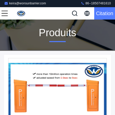
keira@wonsunbarrier.com
86--18507481610
Citation
Produits