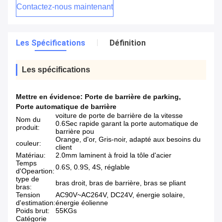
Contactez-nous maintenant
Les Spécifications
Définition
Les spécifications
Mettre en évidence:
Porte de barrière de parking
,
Porte automatique de barrière
voiture de porte de barrière de la vitesse
Nom du
0.6Sec rapide garant la porte automatique de
produit:
barrière pou
Orange, d'or, Gris-noir, adapté aux besoins du
couleur:
client
Matériau:
2.0mm laminent à froid la tôle d'acier
Temps
0.6S, 0.9S, 4S, réglable
d'Opeartion:
type de
bras droit, bras de barrière, bras se pliant
bras:
Tension
AC90V~AC264V, DC24V, énergie solaire,
d'estimation:
énergie éolienne
Poids brut:
55KGs
Catégorie