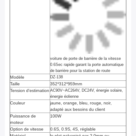
voiture de porte de barrière de la vitesse
0.6Sec rapide garant la porte automatique
de barrière pour la station de route
Modèle
DZ-138
Taille
352*312*959mm
Tension d'estimation
AC90V~AC264V, DC24V, énergie solaire,
énergie éolienne
Couleur
jaune, orange, bleu, rouge, noir,
adapté aux besoins du client
Puissance de
100W
moteur
Option de vitesse
0.6S, 0.9S, 4S, réglable
Matériel
le plat galvanisé par 2.0mm ou