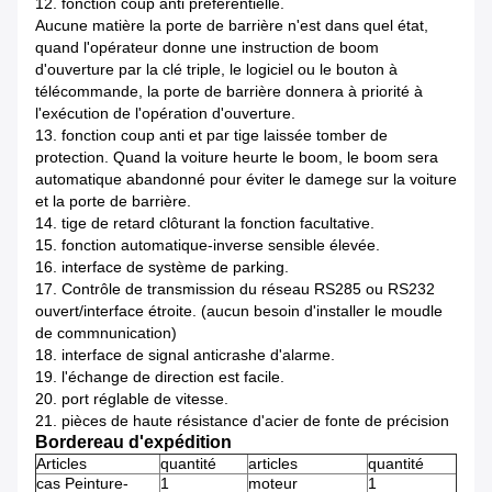
12.
fonction coup anti préférentielle.
Aucune matière la porte de barrière n'est dans quel état,
quand l'opérateur donne une instruction de boom
d'ouverture par la clé triple, le logiciel ou le bouton à
télécommande, la porte de barrière donnera à priorité à
l'exécution de l'opération d'ouverture.
13.
fonction coup anti et par tige laissée tomber de
protection. Quand la voiture heurte le boom, le boom sera
automatique abandonné pour éviter le damege sur la voiture
et la porte de barrière.
14.
tige de retard clôturant la fonction facultative.
15.
fonction automatique-inverse sensible élevée.
16.
interface de système de parking.
17.
Contrôle de transmission du réseau RS285 ou RS232
ouvert/interface étroite. (aucun besoin d'installer le moudle
de commnunication)
18.
interface de signal anticrashe d'alarme.
19.
l'échange de direction est facile.
20.
port réglable de vitesse.
21.
pièces de haute résistance d'acier de fonte de précision
Bordereau d'expédition
Articles
quantité
articles
quantité
cas Peinture-
1
moteur
1