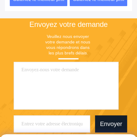
mondiaux
Envoyez votre demande
Veuillez nous envoyer 
votre demande et nous 
vous répondrons dans 
les plus brefs délais.
Envoyer