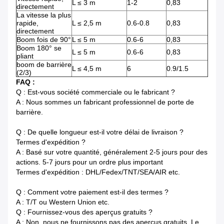
L ≤ 3 m
1-2
0,83
directement
La vitesse la plus
rapide,
L ≤ 2,5 m
0.6-0.8
0,83
directement
Boom fois de 90°
L ≤ 5 m
0.6-6
0,83
Boom 180° se
L ≤ 5 m
0.6-6
0,83
pliant
boom de barrière
L ≤ 4,5 m
6
0.9/1.5
(2/3)
FAQ :
Q : Est-vous société commerciale ou le fabricant ?
A : Nous sommes un fabricant professionnel de porte de
barrière.
Q : De quelle longueur est-il votre délai de livraison ?
Termes d'expédition ?
A : Basé sur votre quantité, généralement 2-5 jours pour des
actions. 5-7 jours pour un ordre plus important
Termes d'expédition : DHL/Fedex/TNT/SEA/AIR etc.
Q : Comment votre paiement est-il des termes ?
A : T/T ou Western Union etc.
Q : Fournissez-vous des aperçus gratuits ?
A : Non, nous ne fournissons pas des aperçus gratuits. Le