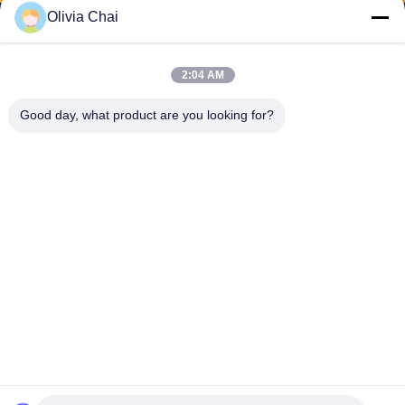
Olivia Chai
2:04 AM
Shenzhen Wonsun Machinery & Electrical
Good day, what product are you looking for?
Technology Co. Ltd
keira@wonsunbarrier.com
86--18507481610
1er étage, Zhigu, n° 2-10, a
venue South Jinlong, comm
unauté Shahu, rue Biling, dis
trict de Pingshan, Shenzhen,
Chine
La Chine est bonne. Qualité porte barrière de véhicule Le fournisseur. 2026
Shenzhen Wonsun Machinery & Electrical Technology Co. Ltd . Tous
Droites réservées.