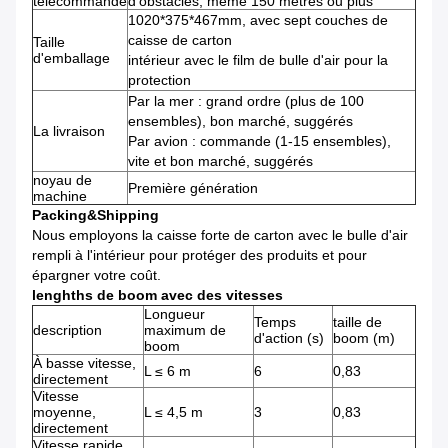
télécommande
d'obstacles, même 150 mètres ou plus
1020*375*467mm, avec sept couches de
caisse de carton
Taille
d'emballage
intérieur avec le film de bulle d'air pour la
protection
Par la mer : grand ordre (plus de 100
ensembles), bon marché, suggérés
La livraison
Par avion : commande (1-15 ensembles),
vite et bon marché, suggérés
noyau de
Première génération
machine
Packing&Shipping
Nous employons la caisse forte de carton avec le bulle d'air
rempli à l'intérieur pour protéger des produits et pour
épargner votre coût.
lenghths de boom avec des vitesses
Longueur
Temps
taille de
description
maximum de
d'action (s)
boom (m)
boom
À basse vitesse,
L ≤ 6 m
6
0,83
directement
Vitesse
moyenne,
L ≤ 4,5 m
3
0,83
directement
Vitesse rapide,