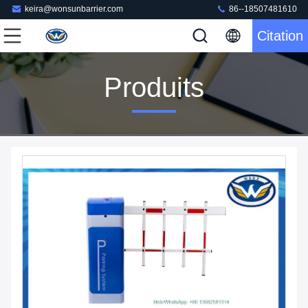
keira@wonsunbarrier.com
86--18507481610
Citation
Produits