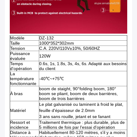
Modèle
DZ-132
Taille
1000*352*302mm
Tension
C.A. 220V/110V±10%, 50/60HZ
Puissance
120W
évaluée
Temps
0.6s, 1s, 1.8s, 3s, 4s, 6s. Adapté aux besoins
d'opération
du client
La
température
-40℃~+75℃
fonctionnante
boom de staight, 90°folding boom, 180°
À bras
boom se pliant, boom de deux barrières,
boom de trois barrières
Le plat galvanisé ou laminent à froid le plat,
Matériel
feuille d'épaisseur de 2.0mm
3 ans sans rouille, jetant et se fanant
Ressort et
Traitement thermique : plus durable, plus de
incidence
5 millions de fois par l'essai d'opération
Distance à
Habituellement 80-120 mètres, s'il y a moins