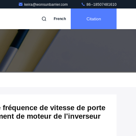
keira@wonsunbarrier.com
86--18507481610
Citation
French
e fréquence de vitesse de porte
ment de moteur de l'inverseur