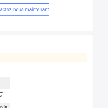
actez-nous maintenant
ras
de
velle