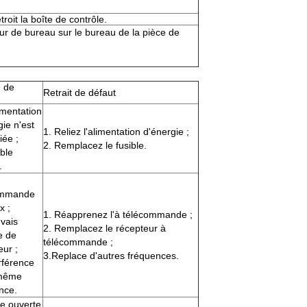
troit la boîte de contrôle.
ur de bureau sur le bureau de la pièce de
 de
Retrait de défaut
imentation
gie n'est
1. Reliez l'alimentation d'énergie ;
iée ;
2. Remplacez le fusible.
ible
.
ommande
x ;
1. Réapprenez l'à télécommande ;
vais
2. Remplacez le récepteur à
e de
télécommande ;
eur ;
3.Replace d'autres fréquences.
erférence
 même
nce.
ne ouverte