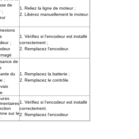
sse de
1. Reliez la ligne de moteur ;
 ;
2. Libérez manuellement le moteur.
eur
nexions
s
1. Vérifiez si l'encodeur est installé
deur ;
correctement ;
odeur
2. Remplacez l'encodeur.
mmagé
ssance de
e
sante du
1. Remplacez la batterie ;
e ;
2. Remplacez le contrôle.
vais
e.
eures
1. Vérifiez si l'encodeur est installé
mentaires
ection
correctement.
onne sur le
2. Remplacez l'encodeur
r