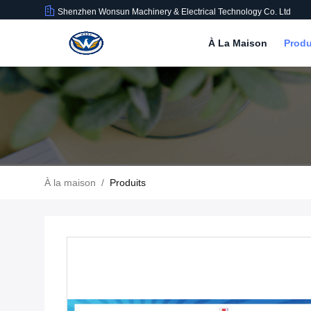
Shenzhen Wonsun Machinery & Electrical Technology Co. Ltd
À La Maison
Produ
À la maison
/
Produits