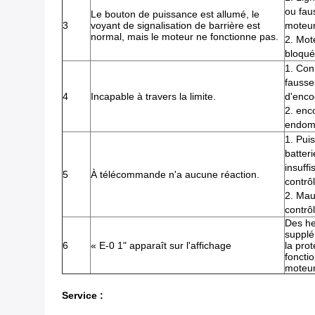
ou fau
Le bouton de puissance est allumé, le
3
voyant de signalisation de barrière est
moteur
normal, mais le moteur ne fonctionne pas.
2. Mot
bloqué
1. Con
fausse
4
Incapable à travers la limite.
d'enco
2. enc
endo
1. Pui
batteri
insuffi
5
À télécommande n'a aucune réaction.
contrôl
2. Mau
contrôl
Des h
supplé
6
« E-0 1" apparaît sur l'affichage
la prot
foncti
moteu
Service :