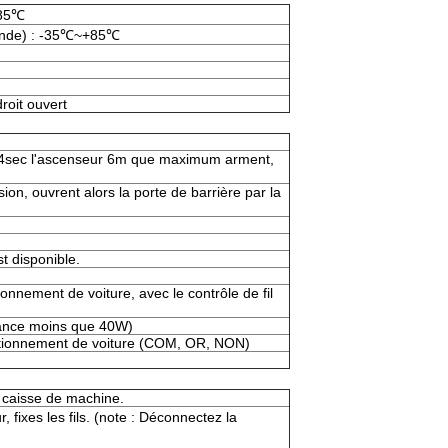
+85℃
ande) : -35℃~+85℃
oit ouvert
c, 4sec l'ascenseur 6m que maximum arment,
ion, ouvrent alors la porte de barrière par la
t disponible.
onnement de voiture, avec le contrôle de fil
ssance moins que 40W)
tationnement de voiture (COM, OR, NON)
la caisse de machine.
fixes les fils. (note : Déconnectez la