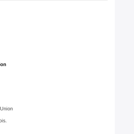
ion
 Union
is.