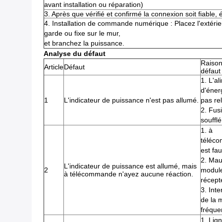
avant installation ou réparation)
3. Après que vérifié et confirmé la connexion soit fiable, é
4. Installation de commande numérique : Placez l'extérie
garde ou fixe sur le mur,
et branchez la puissance.
Analyse du défaut
Raison
Article
Défaut
défaut
1. L'al
d'éner
1
L'indicateur de puissance n'est pas allumé.
pas rel
2. Fus
soufflé
1. à
téléc
est fau
2. Mau
L'indicateur de puissance est allumé, mais
2
modul
à télécommande n'ayez aucune réaction.
récept
3. Int
de la
fréque
1. Lig