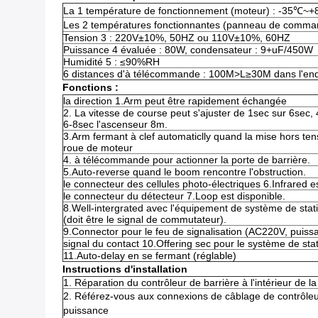
La 1 température de fonctionnement (moteur) : -35℃~
Les 2 températures fonctionnantes (panneau de comm
Tension 3 : 220V±10%, 50HZ ou 110V±10%, 60HZ
Puissance 4 évaluée : 80W, condensateur : 9+uF/450W
Humidité 5 : ≤90%RH
6 distances d'à télécommande : 100M>L≥30M dans l'endr
Fonctions :
la direction 1.Arm peut être rapidement échangée
2. La vitesse de course peut s'ajuster de 1sec sur 6se
6-8sec l'ascenseur 8m.
3.Arm fermant à clef automaticlly quand la mise hors tens
roue de moteur
4. à télécommande pour actionner la porte de barrière.
5.Auto-reverse quand le boom rencontre l'obstruction.
le connecteur des cellules photo-électriques 6.Infrared es
le connecteur du détecteur 7.Loop est disponible.
8.Well-intergrated avec l'équipement de système de stati
(doit être le signal de commutateur).
9.Connector pour le feu de signalisation (AC220V, pui
signal du contact 10.Offering sec pour le système de s
11.Auto-delay en se fermant (réglable)
Instructions d'installation
1. Réparation du contrôleur de barrière à l'intérieur de 
2. Référez-vous aux connexions de câblage de contrôleur, 
puissance