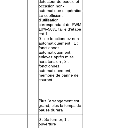
détecteur de boucle et
occasion non-
automatique d'opération
Le coefficient
d'utilisation
correspondant de PWM
10%-50%, taille d'étape
est 1
0 : ne fonctionnez non
automatiquement ; 1 :
fonctionnez
automatiquement,
enlevez après mise
hors tension ; 2 :
fonctionnez
automatiquement,
mémoire de panne de
courant
Plus l'arrangement est
grand, plus le temps de
pause durera
0 : Se fermer, 1 :
ouverture