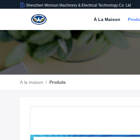
Shenzhen Wonsun Machinery & Electrical Technology Co. Ltd
À La Maison
Produ
À la maison
/
Produits