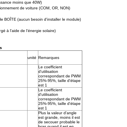
uissance moins que 40W)
tationnement de voiture (COM, OR, NON)
 BOÎTE (aucun besoin d'installer le module)
gé à l'aide de l'énergie solaire)
s
unité
Remarques
Le coefficient
d'utilisation
correspondant de PWM
25%-95%, taille d'étape
est 1
Le coefficient
d'utilisation
correspondant de PWM
25%-95%, taille d'étape
est 1
Plus la valeur d'angle
est grande, moins il est
de secouer probable le
bras quand il est en