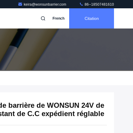
keira@wonsunbarrier.com
86--18507481610
Citation
French
s de barrière de WONSUN 24V de
tant de C.C expédient réglable