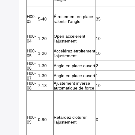
H00-
Étroitement en place
5-40
35
03
ralentir l'angle
H00-
Open accélèrent
1-20
10
04
l'ajustement
H00-
Accélérez étroitement
1-20
10
05
l'ajustement
H00-
1-30
Angle en place ouvert
2
06
H00-
1-30
Angle en place ouvert
1
07
H00-
Ajustement inverse
7-13
10
08
automatique de force
H00-
Retardez clôturer
0-90
0
09
l'ajustement