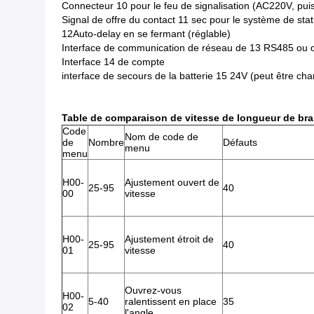
Connecteur 10 pour le feu de signalisation (AC220V, p
Signal de offre du contact 11 sec pour le système de s
12Auto-delay en se fermant (réglable)
Interface de communication de réseau de 13 RS485 ou de
Interface 14 de compte
interface de secours de la batterie 15 24V (peut être char
Table de comparaison de vitesse de longueur de bra
Code
Nom de code de
de
Nombre
Défauts
menu
menu
H00-
Ajustement ouvert de
25-95
40
00
vitesse
H00-
Ajustement étroit de
25-95
40
01
vitesse
Ouvrez-vous
H00-
5-40
ralentissent en place
35
02
l'angle