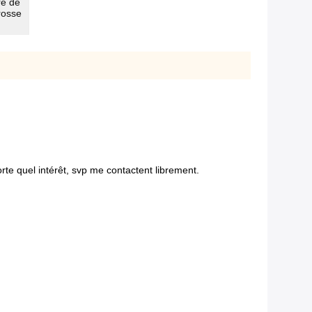
re de
rosse
te quel intérêt, svp me contactent librement.