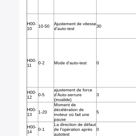
H00-
Ajustement de vitesse
10-50
30
10
d'auto-test
H00-
0-2
Mode d'auto-test
0
11
ajustement de force
H00-
0-5
d'Auto-serrure
3
12
(invalide)
Moment de
H00-
décélération de
1-20
5
13
moteur où fait une
pause
La direction de défaut
H00-
0-1
de l'opération après
0
14
autotest