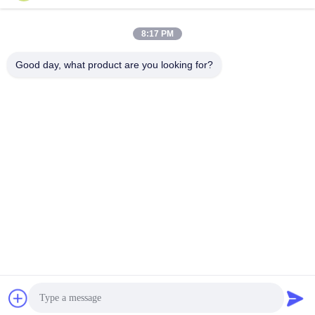
8:17 PM
Shenzhen Wonsun Machinery & Electrical
Good day, what product are you looking for?
Technology Co. Ltd
keira@wonsunbarrier.com
86--18507481610
1er étage, Zhigu, n° 2-10, a
venue South Jinlong, comm
unauté Shahu, rue Biling, dis
trict de Pingshan, Shenzhen,
Chine
La Chine est bonne. Qualité porte barrière de véhicule Le fournisseur. 2026
Shenzhen Wonsun Machinery & Electrical Technology Co. Ltd . Tous
Droites réservées.