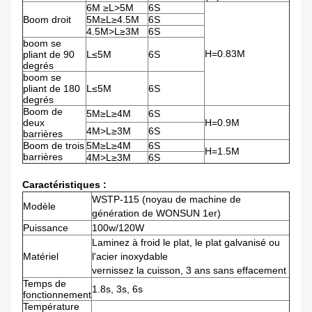
6M ≥L>5M
6S
Boom droit
5M≥L≥4.5M
6S
4.5M>L≥3M
6S
boom se
H=0.83M
pliant de 90
L≤5M
6S
degrés
boom se
pliant de 180
L≤5M
6S
degrés
Boom de
5M≥L≥4M
6S
deux
H=0.9M
4M>L≥3M
6S
barrières
Boom de trois
5M≥L≥4M
6S
H=1.5M
barrières
4M>L≥3M
6S
Caractéristiques :
WSTP-115 (noyau de machine de
Modèle
génération de WONSUN 1er)
Puissance
100w/120W
Laminez à froid le plat, le plat galvanisé ou
Matériel
l'acier inoxydable
vernissez la cuisson, 3 ans sans effacement
Temps de
1.8s, 3s, 6s
fonctionnement
Température