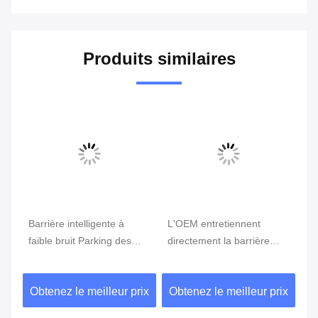
Produits similaires
Vi
Barrière intelligente à
L'OEM entretiennent
Po
faible bruit Parking des
directement la barrière
in
re
voitures Parking des
intelligente de 8M avec le
co
voitures Barrières Porte
boom d'alliage d'aluminium
éc
ix
Obtenez le meilleur prix
Obtenez le meilleur prix
Ob
pour le système de
ré
stationnement