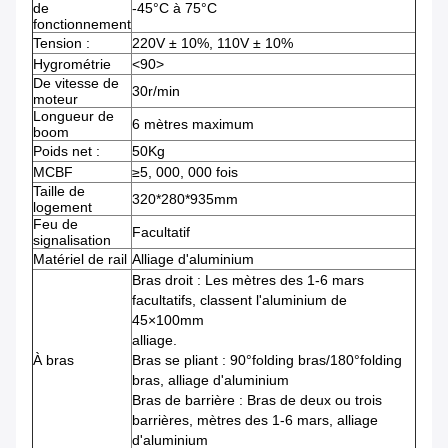
de
-45°C à 75°C
fonctionnement
Tension :
220V ± 10%, 110V ± 10%
Hygrométrie
<90>
De vitesse de
30r/min
moteur
Longueur de
6 mètres maximum
boom
Poids net :
50Kg
MCBF
≥5, 000, 000 fois
Taille de
320*280*935mm
logement
Feu de
Facultatif
signalisation
Matériel de rail
Alliage d'aluminium
Bras droit : Les mètres des 1-6 mars
facultatifs, classent l'aluminium de
45×100mm
alliage.
À bras
Bras se pliant : 90°folding bras/180°folding
bras, alliage d'aluminium
Bras de barrière : Bras de deux ou trois
barrières, mètres des 1-6 mars, alliage
d'aluminium