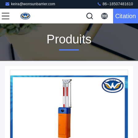
keira@wonsunbarrier.com
86--18507481610
Citation
Produits