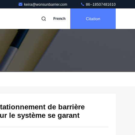
keira@wonsunbarrier.com
86--18507481610
Citation
French
tationnement de barrière
ur le système se garant