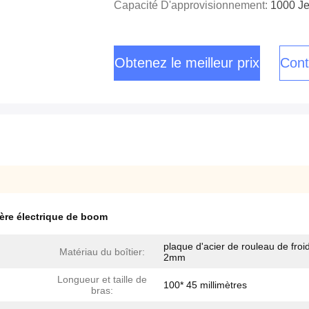
Capacité D'approvisionnement:
1000 Je
Obtenez le meilleur prix
Cont
ière électrique de boom
plaque d'acier de rouleau de froi
Matériau du boîtier:
2mm
Longueur et taille de
100* 45 millimètres
bras: