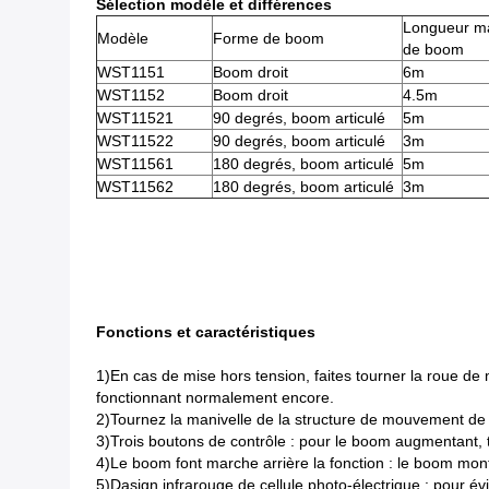
Sélection modèle et différences
Longueur 
Modèle
Forme de boom
de boom
WST1151
Boom droit
6m
WST1152
Boom droit
4.5m
WST11521
90 degrés, boom articulé
5m
WST11522
90 degrés, boom articulé
3m
WST11561
180 degrés, boom articulé
5m
WST11562
180 degrés, boom articulé
3m
Fonctions et caractéristiques
1)En cas de mise hors tension, faites tourner la roue de
fonctionnant normalement encore.
2)Tournez la manivelle de la structure de mouvement de bie
3)Trois boutons de contrôle : pour le boom augmentant, 
4)Le boom font marche arrière la fonction : le boom mon
5)Dasign infrarouge de cellule photo-électrique : pour év