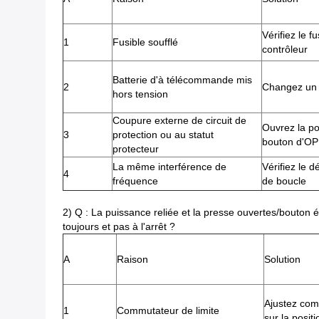
Vérifiez le f
1
Fusible soufflé
contrôleur
Batterie d'à télécommande mis
2
Changez un 
hors tension
Coupure externe de circuit de
Ouvrez la por
3
protection ou au statut
bouton d'OP
protecteur
La même interférence de
Vérifiez le d
4
fréquence
de boucle
2) Q : La puissance reliée et la presse ouvertes/bouton é
toujours et pas à l'arrêt ?
A
Raison
Solution
Ajustez comm
1
Commutateur de limite
sur la posit