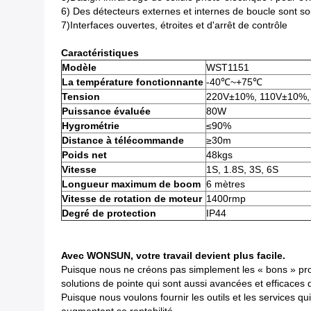
6) Des détecteurs externes et internes de boucle sont s
7)Interfaces ouvertes, étroites et d'arrêt de contrôle
Caractéristiques
Modèle
WST1151
La température fonctionnante
-40℃~+75℃
Tension
220V±10%, 110V±10%,
Puissance évaluée
80W
Hygrométrie
≤90%
Distance à télécommande
≥30m
Poids net
48kgs
Vitesse
1S, 1.8S, 3S, 6S
Longueur maximum de boom
6 mètres
Vitesse de rotation de moteur
1400rmp
Degré de protection
IP44
Avec WONSUN, votre travail devient plus facile.
Puisque nous ne créons pas simplement les « bons » prod
solutions de pointe qui sont aussi avancées et efficaces q
Puisque nous voulons fournir les outils et les services qui