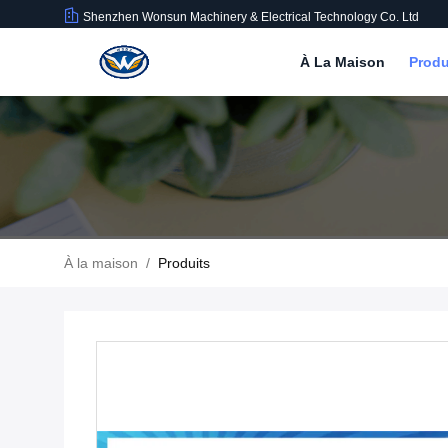
Shenzhen Wonsun Machinery & Electrical Technology Co. Ltd
À La Maison
Produ
À la maison
/
Produits