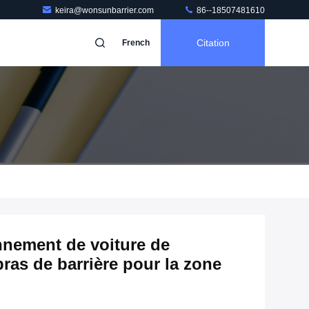
keira@wonsunbarrier.com
86--18507481610
Citation
French
onnement de voiture de
ras de barrière pour la zone