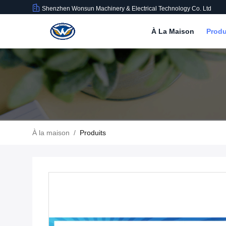
Shenzhen Wonsun Machinery & Electrical Technology Co. Ltd
À La Maison
Produ
À la maison
/
Produits