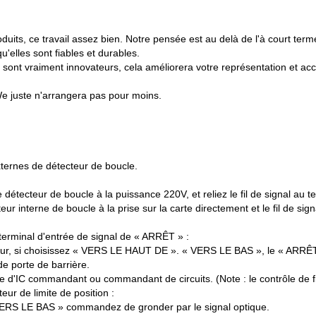
uits, ce travail assez bien. Notre pensée est au delà de l'à court te
u'elles sont fiables et durables.
 sont vraiment innovateurs, cela améliorera votre représentation et accroî
.We juste n'arrangera pas pour moins.
xternes de détecteur de boucle.
e détecteur de boucle à la puissance 220V, et reliez le fil de signal au t
cteur interne de boucle à la prise sur la carte directement et le fil de si
rminal d'entrée de signal de « ARRÊT » :
, si choisissez « VERS LE HAUT DE ». « VERS LE BAS », le « ARRÊT », 
de porte de barrière.
 d'IC commandant ou commandant de circuits. (Note : le contrôle de fil 
r de limite de position :
RS LE BAS » commandez de gronder par le signal optique.