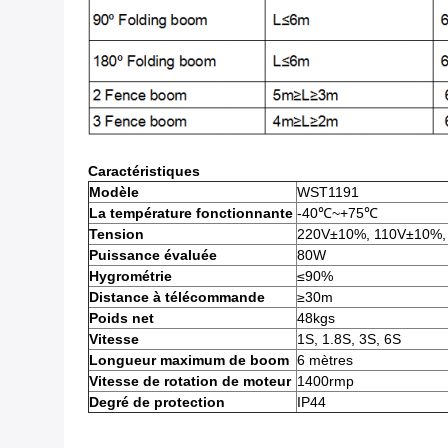
Caractéristiques
Modèle
WST1191
La température fonctionnante
-40℃~+75℃
Tension
220V±10%, 110V±10%,
Puissance évaluée
80W
Hygrométrie
≤90%
Distance à télécommande
≥30m
Poids net
48kgs
Vitesse
1S, 1.8S, 3S, 6S
Longueur maximum de boom
6 mètres
Vitesse de rotation de moteur
1400rmp
Degré de protection
IP44