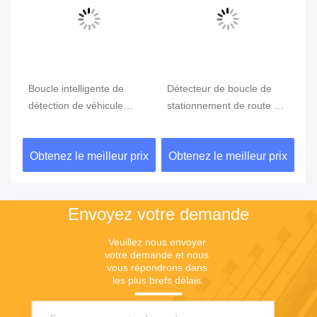
Boucle intelligente de
Détecteur de boucle de
Dé
détection de véhicule
stationnement de route de
vé
utilisée par système de
véhicule de simple canal
co
te
stationnement avec le
pour la radio de barrière
sy
ix
Obtenez le meilleur prix
Obtenez le meilleur prix
Ob
relais deux
Envoyez votre demande
Veuillez nous envoyer 
votre demande et nous 
vous répondrons dans 
les plus brefs délais.