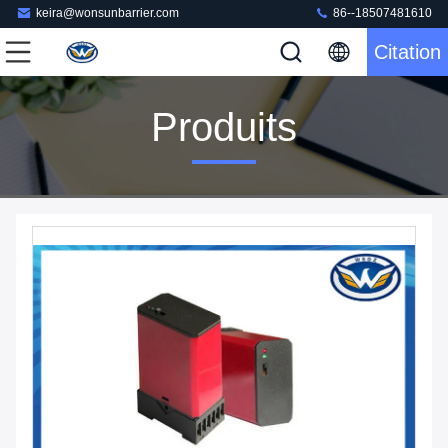
keira@wonsunbarrier.com
86--18507481610
Citation
Produits