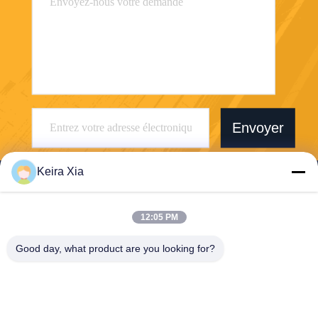
Envoyer
Keira Xia
12:05 PM
Shenzhen Wonsun Machinery & Electrical
Good day, what product are you looking for?
Technology Co. Ltd
keira@wonsunbarrier.com
86--18507481610
1er étage, Zhigu, n° 2-10, a