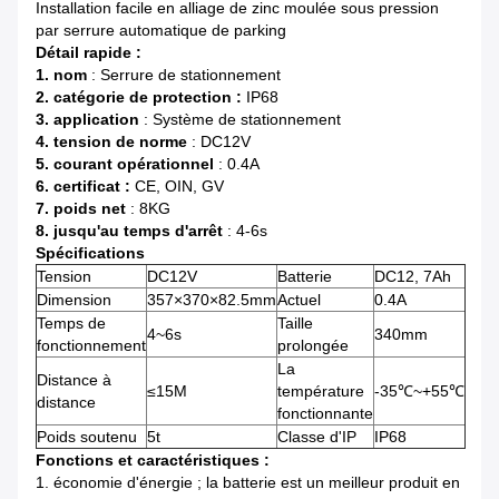
Installation facile en alliage de zinc moulée sous pression
par serrure automatique de parking
Détail rapide :
1. nom
: Serrure de stationnement
2. catégorie de protection :
IP68
3. application
: Système de stationnement
4. tension de norme
: DC12V
5. courant opérationnel
: 0.4A
6. certificat :
CE, OIN, GV
7. poids net
: 8KG
8. jusqu'au temps d'arrêt
: 4-6s
Spécifications
Tension
DC12V
Batterie
DC12, 7Ah
Dimension
357×370×82.5mm
Actuel
0.4A
Temps de
Taille
4~6s
340mm
fonctionnement
prolongée
La
Distance à
≤15M
température
-35℃~+55℃
distance
fonctionnante
Poids soutenu
5t
Classe d'IP
IP68
Fonctions et caractéristiques :
1. économie d'énergie ; la batterie est un meilleur produit en