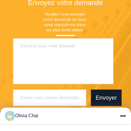
Envoyez votre demande
Veuillez nous envoyer 
votre demande et nous 
vous répondrons dans 
les plus brefs délais.
Envoyer
Olivia Chai