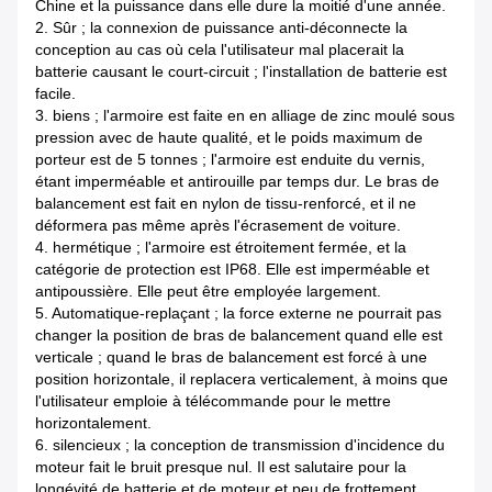
Chine et la puissance dans elle dure la moitié d'une année.
2. Sûr ; la connexion de puissance anti-déconnecte la
conception au cas où cela l'utilisateur mal placerait la
batterie causant le court-circuit ; l'installation de batterie est
facile.
3. biens ; l'armoire est faite en en alliage de zinc moulé sous
pression avec de haute qualité, et le poids maximum de
porteur est de 5 tonnes ; l'armoire est enduite du vernis,
étant imperméable et antirouille par temps dur. Le bras de
balancement est fait en nylon de tissu-renforcé, et il ne
déformera pas même après l'écrasement de voiture.
4. hermétique ; l'armoire est étroitement fermée, et la
catégorie de protection est IP68. Elle est imperméable et
antipoussière. Elle peut être employée largement.
5. Automatique-replaçant ; la force externe ne pourrait pas
changer la position de bras de balancement quand elle est
verticale ; quand le bras de balancement est forcé à une
position horizontale, il replacera verticalement, à moins que
l'utilisateur emploie à télécommande pour le mettre
horizontalement.
6. silencieux ; la conception de transmission d'incidence du
moteur fait le bruit presque nul. Il est salutaire pour la
longévité de batterie et de moteur et peu de frottement.