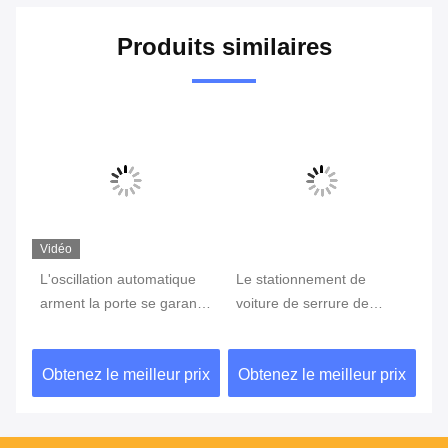
Produits similaires
Vidéo
L'oscillation automatique
Le stationnement de
Di
arment la porte se garante
voiture de serrure de
se
,
à télécommande de
stationnement de véhicule
de
barrière avec le bras de
ferme à clef la serrure de
34
ix
Obtenez le meilleur prix
Obtenez le meilleur prix
Ob
6m
place de parking
re