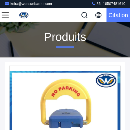
keira@wonsunbarrier.com
86--18507481610
Citation
Produits