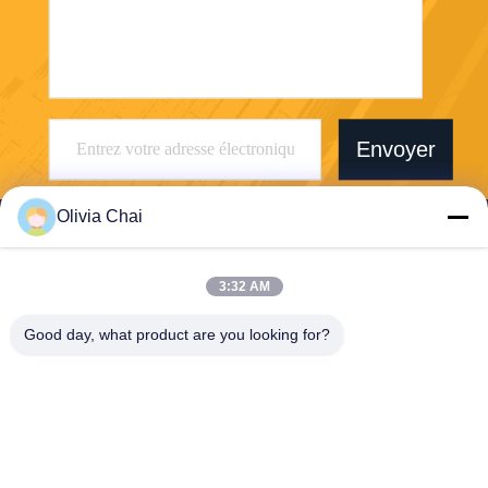
Envoyer
Olivia Chai
3:32 AM
Shenzhen Wonsun Machinery & Electrical
Good day, what product are you looking for?
Technology Co. Ltd
keira@wonsunbarrier.com
86--18507481610
1er étage, Zhigu, n° 2-10, a
venue South Jinlong, comm