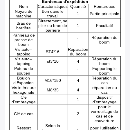
Bordereau d'expédition
Nom
Caractéristiques
Quantité
Remarques
Noyau de
Bon dans le
1
Partie principale
machine
travail
Directement, se
Bras de
plier ou bras de
1
Facultatif
barrière
barrière
Panneau de
Réparation du
presse de
1
boom
boom
Vis auto--
Réparation
ST4*16
tapoing
du boom
Vis auto--
Réparation du
st3*10
4
tapoing
boom
Poteau de
Fupporting le
1
soutien
boom
Boulon
Réparation du
M16*150
4
d'Expanion
cas
Vis intérieure
réparation du
M8*35
4
hexagonale
cas
Clé
dispositif
1
d'embrayage
d'embrayage
pour le
verrouillage de
Clé de cas
2
cas et de
couverture
Selon la
Ressort
pour l'utilisation