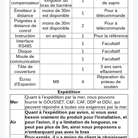
longueur du
1
compensateur
de sapre
bras de barrière
Émetteur à
moins de 30m
Pour à
1
distance
est disponible
télécommande
Poignées à
moins de 30m
Pour à
distance de
2
est disponible
télécommande
conrol
Instruction
en anglais
1
Pour la référence
Interface
1
Facultatif
RS485
Disque
1
Facultatif
Moule de
1
Facultatif
communication
Tête de
3 ans sans
1
couverture
effacement
Réparation du
Écrou
M8
4
poteau de
d'Expanion
soutien
Expédition
Quant à l'expédition par la mer, nous pouvons
Mer
fournir le GOUSSET, C&F, CAF, DDP et DDU, qui
peuvent répondre à toutes vos exigences par la mer
Quant à l'expédition par avion, si vous avez
besoin vraiment du produit pour l'installation, et
Air
pour l'avion, il y a limitation de longueur, ne
peut pas plus de 3m, ainsi nous proposons u
n'embarquant pas avec le bras
Pour exprès, il y a moins de client le choisissent