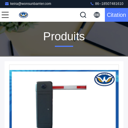
keira@wonsunbarrier.com
86--18507481610
Citation
Produits