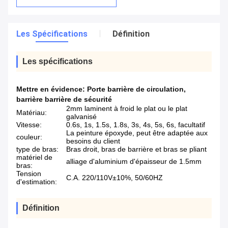
Les Spécifications
Définition
Les spécifications
Mettre en évidence:
Porte barrière de circulation
,
barrière barrière de sécurité
2mm laminent à froid le plat ou le plat
Matériau:
galvanisé
Vitesse:
0.6s, 1s, 1.5s, 1.8s, 3s, 4s, 5s, 6s, facultatif
La peinture époxyde, peut être adaptée aux
couleur:
besoins du client
type de bras:
Bras droit, bras de barrière et bras se pliant
matériel de
alliage d'aluminium d'épaisseur de 1.5mm
bras:
Tension
C.A. 220/110V±10%, 50/60HZ
d'estimation:
Définition