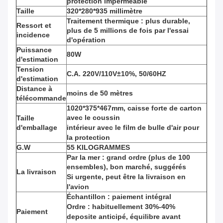
protection imperméable
Taille
320*280*935 millimètre
Traitement thermique : plus durable,
Ressort et
plus de 5 millions de fois par l'essai
incidence
d'opération
Puissance
80W
d'estimation
Tension
C.A. 220V/110V±10%, 50/60HZ
d'estimation
Distance à
moins de 50 mètres
télécommande
1020*375*467mm, caisse forte de carton
avec le coussin
Taille
d'emballage
intérieur avec le film de bulle d'air pour
la protection
G.W
55 KILOGRAMMES
Par la mer : grand ordre (plus de 100
ensembles), bon marché, suggérés
La livraison
Si urgente, peut être la livraison en
l'avion
Échantillon : paiement intégral
Ordre : habituellement 30%-40%
Paiement
deposite anticipé, équilibre avant