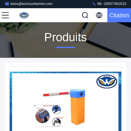
keira@wonsunbarrier.com
86--18507481610
Citation
Produits