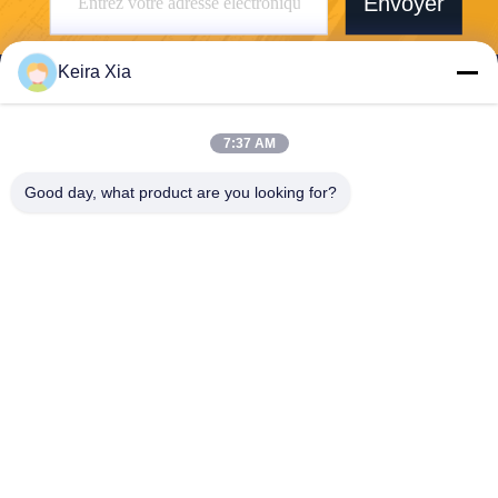
Envoyer
Keira Xia
7:37 AM
Shenzhen Wonsun Machinery & Electrical
Good day, what product are you looking for?
Technology Co. Ltd
keira@wonsunbarrier.com
86--18507481610
1er étage, Zhigu, n° 2-10, a
venue South Jinlong, comm
unauté Shahu, rue Biling, dis
trict de Pingshan, Shenzhen,
Chine