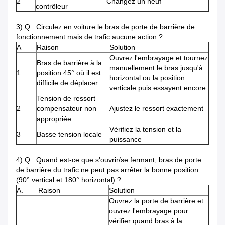
2
Changez un neuf
contrôleur
3) Q : Circulez en voiture le bras de porte de barrière de
fonctionnement mais de trafic aucune action ?
A
Raison
Solution
Ouvrez l'embrayage et tournez
Bras de barrière à la
manuellement le bras jusqu'à
1
position 45° où il est
horizontal ou la position
difficile de déplacer
verticale puis essayent encore
Tension de ressort
2
compensateur non
Ajustez le ressort exactement
appropriée
Vérifiez la tension et la
3
Basse tension locale
puissance
4) Q : Quand est-ce que s'ouvrir/se fermant, bras de porte
de barrière du trafic ne peut pas arrêter la bonne position
(90° vertical et 180° horizontal) ?
A.
Raison
Solution
Ouvrez la porte de barrière et
ouvrez l'embrayage pour
vérifier quand bras à
la