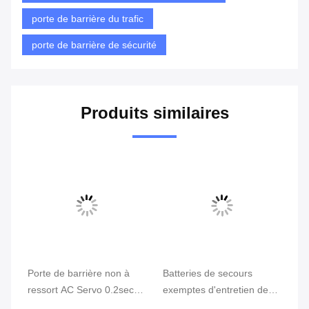
porte de barrière du trafic
porte de barrière de sécurité
Produits similaires
Porte de barrière non à
Batteries de secours
Po
e
ressort AC Servo 0.2sec-
exemptes d'entretien de
ba
 de
3sec Vitesse de
péage de barrière de
po