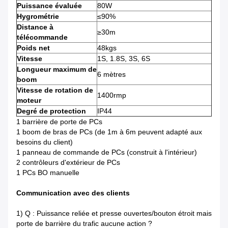
Puissance évaluée
80W
Hygrométrie
≤90%
Distance à
≥30m
télécommande
Poids net
48kgs
Vitesse
1S, 1.8S, 3S, 6S
Longueur maximum de
6 mètres
boom
Vitesse de rotation de
1400rmp
moteur
Degré de protection
IP44
1 barrière de porte de PCs
1 boom de bras de PCs (de 1m à 6m peuvent adapté aux
besoins du client)
1 panneau de commande de PCs (construit à l'intérieur)
2 contrôleurs d'extérieur de PCs
1 PCs BO manuelle
Communication avec des clients
1) Q : Puissance reliée et presse ouvertes/bouton étroit mais
porte de barrière du trafic aucune action ?