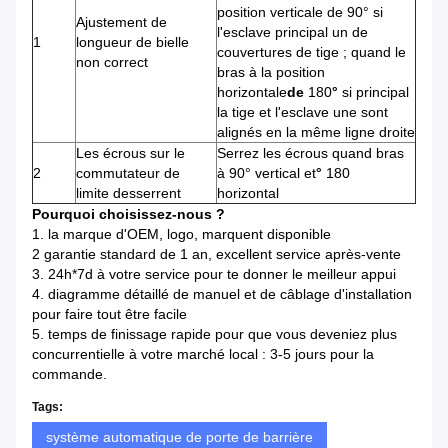
position verticale de 90° si
Ajustement de
l'esclave principal un de
1
longueur de bielle
couvertures de tige ; quand le
non correct
bras à
la
position
horizontale
de
180
°
si principal
la tige et l'esclave une sont
alignés en la même ligne droite
Les écrous sur le
Serrez les écrous quand bras
2
commutateur de
à 90° vertical et
°
180
limite desserrent
horizontal
Pourquoi choisissez-nous ?
1. la marque d'OEM, logo, marquent disponible
2 garantie standard de 1 an, excellent service après-vente
3. 24h*7d à votre service pour te donner le meilleur appui
4. diagramme détaillé de manuel et de câblage d'installation
pour faire tout être facile
5. temps de finissage rapide pour que vous deveniez plus
concurrentielle à votre marché local : 3-5 jours pour la
commande.
Tags:
système automatique de porte de barrière