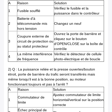
A
Raison
Solution
Vérifiez le fusible et la
1
Fusible soufflé
puissance dans le contrôleur
Batterie d'à
2
télécommande mis
Changez un neuf
hors tension
Ouvrez la porte de barrière et
Coupure externe de
cliquez sur le bouton
3
circuit de protection ou
d'OPEN/CLOSE sur la boîte de
au statut protecteur
contrôle
La même interférence
Vérifiez le détecteur de cellule
4
de fréquence
photo-électrique et de boucle
2) Q : La puissance reliée et la presse ouvertes/bouton
étroit, porte de barrière du trafic seront transférés mais
même lorsqu'il est à la bonne position, au moteur
fonctionnant toujours et pas à l'arrêt ?
A
Raison
Solution
Ajustez commutateur de limite
Commutateur de
1
horizontal/vertical sur la position
limite
correcte
Échec principal de