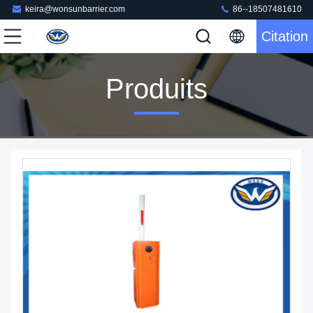
keira@wonsunbarrier.com
86--18507481610
Citation
Produits