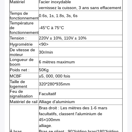
Matériel
l'acier inoxydable
vernissez la cuisson, 3 ans sans effacement
Temps de
0.6s, 1s, 1.8s, 3s, 6s
fonctionnement
Température
de
-45°C à 75°C
fonctionnement
Tension :
220V ± 10%, 110V ± 10%
Hygrométrie
<90>
De vitesse de
30r/min
moteur
Longueur de
6 mètres maximum
boom
Poids net :
50Kg
MCBF
≥5, 000, 000 fois
Taille de
320*280*935mm
logement
Feu de
Facultatif
signalisation
Matériel de rail
Alliage d'aluminium
Bras droit : Les mètres des 1-6 mars
facultatifs, classent l'aluminium de
45×100mm
alliage.
À bras
Bras se pliant : 90°folding bras/180°folding