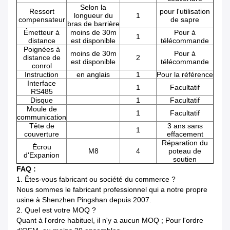
Selon la
Ressort
pour l'utilisation
longueur du
1
compensateur
de sapre
bras de barrière
Émetteur à
moins de 30m
Pour à
1
distance
est disponible
télécommande
Poignées à
moins de 30m
Pour à
distance de
2
est disponible
télécommande
conrol
Instruction
en anglais
1
Pour la référence
Interface
1
Facultatif
RS485
Disque
1
Facultatif
Moule de
1
Facultatif
communication
Tête de
3 ans sans
1
couverture
effacement
Réparation du
Écrou
M8
4
poteau de
d'Expanion
soutien
FAQ :
1.
Êtes-vous fabricant ou société du commerce ?
Nous sommes le fabricant professionnel qui a notre propre
usine à Shenzhen Pingshan depuis 2007.
2.
Quel est votre MOQ ?
Quant à l'ordre habituel, il n'y a aucun MOQ ; Pour l'ordre