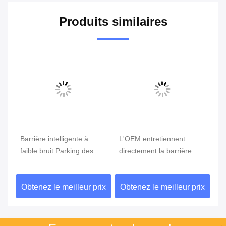
Produits similaires
Vi
Barrière intelligente à
L'OEM entretiennent
Po
faible bruit Parking des
directement la barrière
in
re
voitures Parking des
intelligente de 8M avec le
co
voitures Barrières Porte
boom d'alliage d'aluminium
éc
ix
Obtenez le meilleur prix
Obtenez le meilleur prix
Ob
pour le système de
ré
stationnement