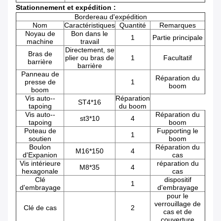
Stationnement et expédition :
Bordereau d'expédition
Nom
Caractéristiques
Quantité
Remarques
Noyau de
Bon dans le
1
Partie principale
machine
travail
Directement, se
Bras de
plier ou bras de
1
Facultatif
barrière
barrière
Panneau de
Réparation du
presse de
1
boom
boom
Vis auto--
Réparation
ST4*16
tapoing
du boom
Vis auto--
Réparation du
st3*10
4
tapoing
boom
Poteau de
Fupporting le
1
soutien
boom
Boulon
Réparation du
M16*150
4
d'Expanion
cas
Vis intérieure
réparation du
M8*35
4
hexagonale
cas
Clé
dispositif
1
d'embrayage
d'embrayage
pour le
verrouillage de
Clé de cas
2
cas et de
couverture