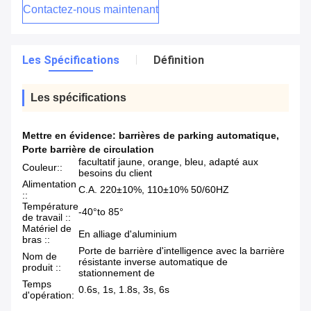
Contactez-nous maintenant
Les Spécifications
Définition
Les spécifications
Mettre en évidence:
barrières de parking automatique
,
Porte barrière de circulation
facultatif jaune, orange, bleu, adapté aux
Couleur::
besoins du client
Alimentation
C.A. 220±10%, 110±10% 50/60HZ
::
Température
-40°to 85°
de travail ::
Matériel de
En alliage d'aluminium
bras ::
Porte de barrière d'intelligence avec la barrière
Nom de
résistante inverse automatique de
produit ::
stationnement de
Temps
0.6s, 1s, 1.8s, 3s, 6s
d'opération: