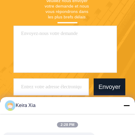
Veuillez nous envoyer 
votre demande et nous 
vous répondrons dans 
les plus brefs délais.
Envoyer
Keira Xia
2:28 PM
Shenzhen Wonsun Machinery & Electrical