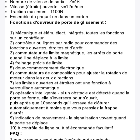
Nombre de vitesse de sortie : Z=16
Vitesse (étroite) ouverte : v=12m/min
Traction maximum : 1100N
Ensemble du paquet un dans un carton
Fonctions d'ouvreur de porte de glissement :
1) Mécanique et élém. élect. intégrés, toutes les fonctions
sur un contrôleur
2) contrôleur ou lignes par radio pour commander des
fonctions ouvertes, étroites et d'arrêt
3) commutateur de limite magnétique, les arrêts de porte
quand il se déplace à la limite
4) freinage précis de limite
5) doux-commencement électronique
6) commutateurs de composition pour ajuster la rotation de
moteur dans les deux directions
7) les limites ouvertes et étroites ont une fonction à
verrouillage automatique
8) opération intelligente - si un obstacle est détecté quand la
porte se ferme, elle s'inversera pour s'ouvrir,
puis après que 10seconds qu'il essaye de clôturer
automatiquement à moins que vous pressiez la frappe
d'arrêt
9) indication de mouvement - la signalisation voyant quand
la porte se déplace
10) à contrôle de ligne ou à télécommande facultatif
FAQ :
1 que le moteur court mais l'opérateur de porte de