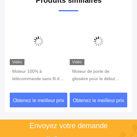
Produits similaires
Vidéo
Vidéo
Moteur 100% à
Moteur de porte de
Co
télécommande sans fil de
glissière pour le début
Au
e
coefficient d'utilisation de
doux électronique de
mo
moteur de porte de
moteur à courant alternatif
co
ix
Obtenez le meilleur prix
Obtenez le meilleur prix
Ob
glissement
De la porte de glissement
co
1800KG
18
ch
Envoyez votre demande