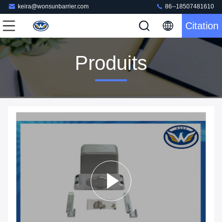
keira@wonsunbarrier.com
86--18507481610
Citation
Produits