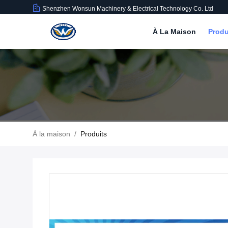
Shenzhen Wonsun Machinery & Electrical Technology Co. Ltd
À La Maison
Produ
À la maison
/
Produits