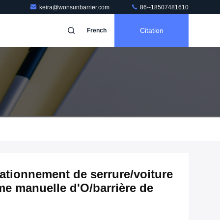
keira@wonsunbarrier.com
86--18507481610
Citation
French
ationnement de serrure/voiture
me manuelle d'O/barrière de