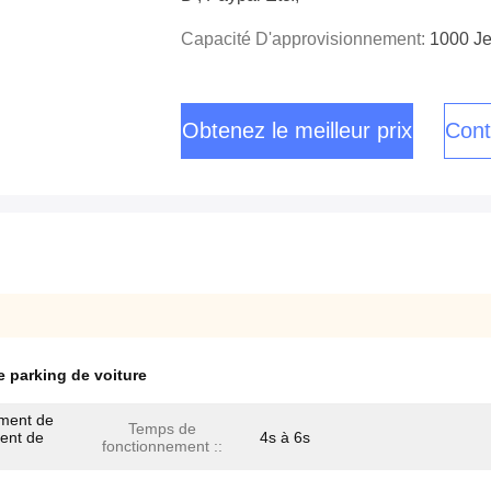
Capacité D'approvisionnement:
1000 Je
Obtenez le meilleur prix
Cont
e parking de voiture
ement de
Temps de
ment de
4s à 6s
fonctionnement ::