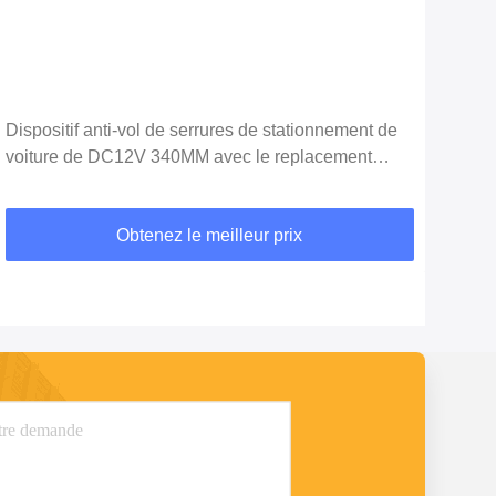
Dispositif anti-vol de serrures de stationnement de
Serr
voiture de DC12V 340MM avec le replacement
équi
automatique
rése
Obtenez le meilleur prix