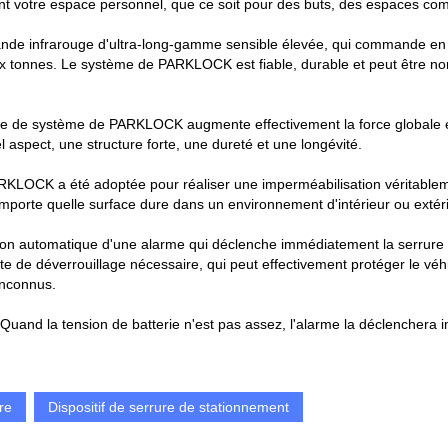
nt votre espace personnel, que ce soit pour des buts, des espaces co
de infrarouge d'ultra-long-gamme sensible élevée, qui commande e
ux tonnes. Le système de PARKLOCK est fiable, durable et peut être 
de système de PARKLOCK augmente effectivement la force globale et la f
spect, une structure forte, une dureté et une longévité.
LOCK a été adoptée pour réaliser une imperméabilisation véritablemen
'importe quelle surface dure dans un environnement d'intérieur ou extéri
vation automatique d'une alarme qui déclenche immédiatement la serrure
te de déverrouillage nécessaire, qui peut effectivement protéger le véh
inconnus.
e. Quand la tension de batterie n'est pas assez, l'alarme la déclenchera
re
Dispositif de serrure de stationnement