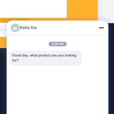
Keira Xia
Envoyer
5:38 AM
Good day, what product are you looking 
for?
Nous Contacter
keira@wonsunbarrier.com
86--18507481610
1er étage, Zhigu, n° 2-10, avenue South Jinlong,
communauté Shahu, rue Biling, district de
Pingshan, Shenzhen, Chine