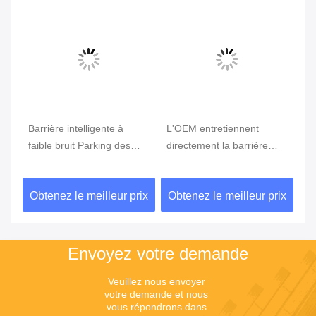
Vi
Barrière intelligente à
L'OEM entretiennent
Po
faible bruit Parking des
directement la barrière
in
re
voitures Parking des
intelligente de 8M avec le
co
voitures Barrières Porte
boom d'alliage d'aluminium
éc
ix
Obtenez le meilleur prix
Obtenez le meilleur prix
Ob
pour le système de
ré
stationnement
Envoyez votre demande
Veuillez nous envoyer 
votre demande et nous 
vous répondrons dans 