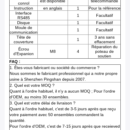
est disponible
télécommande
conrol
Instruction
en anglais
1
Pour la référence
Interface
1
Facultatif
RS485
Disque
1
Facultatif
Moule de
1
Facultatif
communication
Tête de
3 ans sans
1
couverture
effacement
Réparation du
Écrou
M8
4
poteau de
d'Expanion
soutien
FAQ :
1.
Êtes-vous fabricant ou société du commerce ?
Nous sommes le fabricant professionnel qui a notre propre
usine à Shenzhen Pingshan depuis 2007.
2.
Quel est votre MOQ ?
Quant à l'ordre habituel, il n'y a aucun MOQ ; Pour l'ordre
d'OEM, au moins 30 ensembles.
3.
Quel est votre délai de livraison ?
Quant à l'ordre habituel, c'est de 3-5 jours après que reçu
votre paiement avec 50 ensembles commandent la
quantité.
Pour l'ordre d'OEM, c'est de 7-15 jours après que receieved