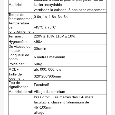
Matériel
l'acier inoxydable
vernissez la cuisson, 3 ans sans effacement
Temps de
0.6s, 1s, 1.8s, 3s, 6s
fonctionnement
Température
de
-45°C à 75°C
fonctionnement
Tension :
220V ± 10%, 110V ± 10%
Hygrométrie
<90>
De vitesse de
30r/min
moteur
Longueur de
6 mètres maximum
boom
Poids net :
50Kg
MCBF
≥5, 000, 000 fois
Taille de
320*280*935mm
logement
Feu de
Facultatif
signalisation
Matériel de rail
Alliage d'aluminium
Bras droit : Les mètres des 1-6 mars
facultatifs, classent l'aluminium de
45×100mm
alliage.