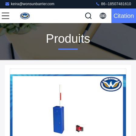
keira@wonsunbarrier.com
86--18507481610
Citation
Produits