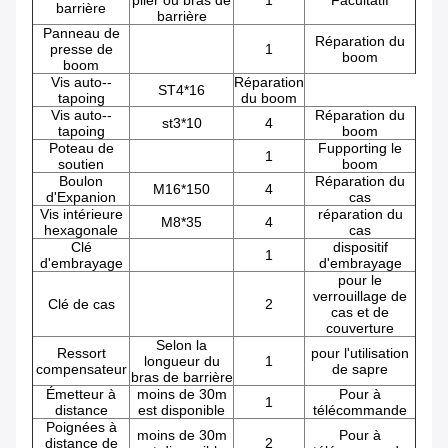
plier ou bras de
1
Facultatif
barrière
barrière
Panneau de
Réparation du
presse de
1
boom
boom
Vis auto--
Réparation
ST4*16
tapoing
du boom
Vis auto--
Réparation du
st3*10
4
tapoing
boom
Poteau de
Fupporting le
1
soutien
boom
Boulon
Réparation du
M16*150
4
d'Expanion
cas
Vis intérieure
réparation du
M8*35
4
hexagonale
cas
Clé
dispositif
1
d'embrayage
d'embrayage
pour le
verrouillage de
Clé de cas
2
cas et de
couverture
Selon la
Ressort
pour l'utilisation
longueur du
1
compensateur
de sapre
bras de barrière
Émetteur à
moins de 30m
Pour à
1
distance
est disponible
télécommande
Poignées à
moins de 30m
Pour à
distance de
2