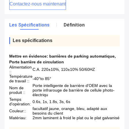
Contactez-nous maintenant
Les Spécifications
Définition
Les spécifications
Mettre en évidence:
barrières de parking automatique
,
Porte barrière de circulation
Alimentation
C.A. 220±10%, 110±10% 50/60HZ
::
Température
-40°to 85°
de travail ::
Porte intelligente de barrière d'OEM avec la
Nom de
porte infrarouge de barrière de cellule photo-
produit ::
électriqu
Temps
0.6s, 1s, 1.8s, 3s, 6s
d'opération:
facultatif jaune, orange, bleu, adapté aux
Couleur::
besoins du client
Matériau:
2mm laminent à froid le plat ou le plat galvanisé