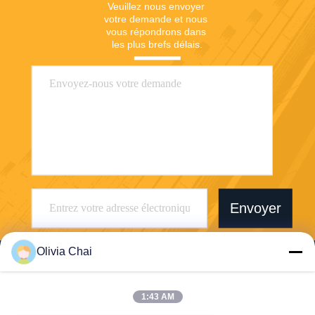
Veuillez nous envoyer 
votre demande et nous 
vous répondrons dans 
les plus brefs délais.
Envoyer
Olivia Chai
1:43 AM
Shenzhen Wonsun Machinery & Electrical