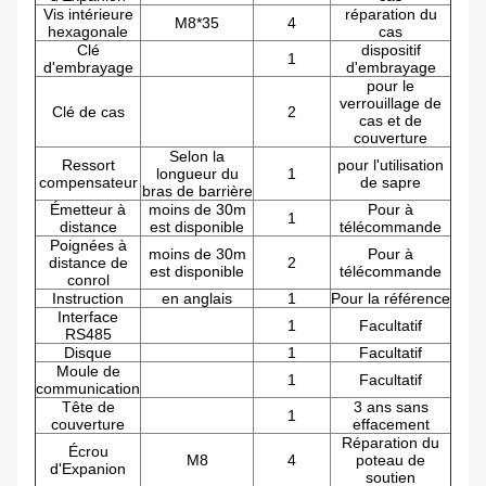
Vis intérieure
réparation du
M8*35
4
hexagonale
cas
Clé
dispositif
1
d'embrayage
d'embrayage
pour le
verrouillage de
Clé de cas
2
cas et de
couverture
Selon la
Ressort
pour l'utilisation
longueur du
1
compensateur
de sapre
bras de barrière
Émetteur à
moins de 30m
Pour à
1
distance
est disponible
télécommande
Poignées à
moins de 30m
Pour à
distance de
2
est disponible
télécommande
conrol
Instruction
en anglais
1
Pour la référence
Interface
1
Facultatif
RS485
Disque
1
Facultatif
Moule de
1
Facultatif
communication
Tête de
3 ans sans
1
couverture
effacement
Réparation du
Écrou
M8
4
poteau de
d'Expanion
soutien