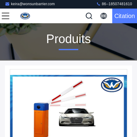
keira@wonsunbarrier.com
86--18507481610
Citation
Produits