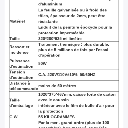
d'aluminium
La feuille galvanisée ou à froid des
tôles, épaisseur de 2mm, peut être
Matériel
résistante
Enduit de la peinture époxyde pour la
protection imperméable
Taille
320*280*935 millimètre
Traitement thermique : plus durable,
Ressort et
plus de 5 millions de fois par l'essai
incidence
d'opération
Puissance
80W
d'estimation
Tension
C.A. 220V/110V±10%, 50/60HZ
d'estimation
Distance à
moins de 50 mètres
télécommande
1020*375*467mm, caisse forte de carton
avec le coussin
Taille
d'emballage
intérieur avec le film de bulle d'air pour
la protection
G.W
55 KILOGRAMMES
Par la mer : grand ordre (plus de 100