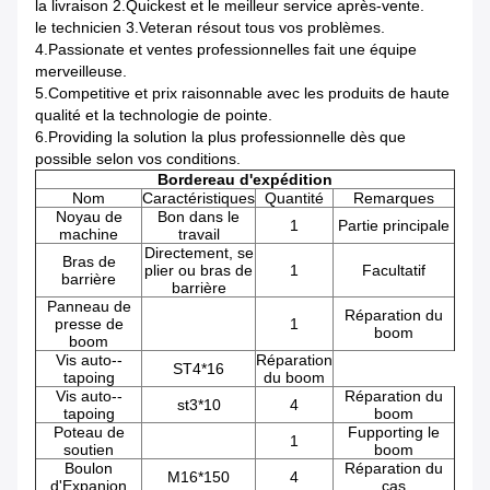
la livraison 2.Quickest et le meilleur service après-vente.
le technicien 3.Veteran résout tous vos problèmes.
4.Passionate et ventes professionnelles fait une équipe
merveilleuse.
5.Competitive et prix raisonnable avec les produits de haute
qualité et la technologie de pointe.
6.Providing la solution la plus professionnelle dès que
possible selon vos conditions.
Bordereau d'expédition
Nom
Caractéristiques
Quantité
Remarques
Noyau de
Bon dans le
1
Partie principale
machine
travail
Directement, se
Bras de
plier ou bras de
1
Facultatif
barrière
barrière
Panneau de
Réparation du
presse de
1
boom
boom
Vis auto--
Réparation
ST4*16
tapoing
du boom
Vis auto--
Réparation du
st3*10
4
tapoing
boom
Poteau de
Fupporting le
1
soutien
boom
Boulon
Réparation du
M16*150
4
d'Expanion
cas