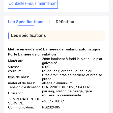
Contactez-nous maintenant
Les Spécifications
Définition
Les spécifications
Mettre en évidence:
barrières de parking automatique
,
Porte barrière de circulation
2mm laminent à froid le plat ou le plat
Matériau:
galvanisé
Vitesse:
0.6S
couleur:
rouge, noir, orange, jaune, bleu
Bras droit, bras de barrière et bras se
type de bras:
pliant
matériel de bras:
alliage d'aluminium
Tension d'estimation:
C.A. 220/110V±10%, 50/60HZ
parking, station de péage, gare
Utilisation:
routière, la communauté
TEMPERATURE DE
-40 C - +80 C
SERVICE:
Communication:
RS232/485