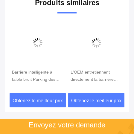
Produits similaires
Vidéo
à
L'OEM entretiennent
Porte de barrière
es
directement la barrière
intelligente de 24 V à
intelligente de 8M avec le
courant continu
rte
boom d'alliage d'aluminium
économique avec vitesse
r prix
Obtenez le meilleur prix
Obtenez le meilleur prix
réglable 2,5s-6s DZ-2212
Envoyez votre demande