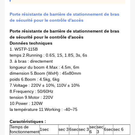
Porte résistante de barrière de stationnement de bras
de sécurité pour le contrôle d'accès
Porte résistante de barrière de stationnement de bras
de sécurité pour le contrôle d'accès
Données techniques
1.
WSTP-115B
temps 2.Running : 0.6S, 1S, 1.8S, 3s, 6s
3. à bras : directement
longueur du boom 4.Max : 4.5m, 6m
dimension 5.Boom (WxH) : 45x80mm
poids 6.Boom : 4.5kg, 6kg
7.Voltage : 220V ± 10%, 110V ± 10%
8.Frequency : 50/60Hz
tension 9.Motor : 220V
10.Power : 120W
la température 11.Working : -40~75
Caractéristiques :
Temps de
sec
sec
1sec
sec 3
6sec
sec 3
6sec
sec 6
se
fonctionnement
6
3