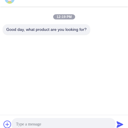
12:19 PM
Shenzhen Wonsun Machinery & Electrical
Good day, what product are you looking for?
Technology Co. Ltd
keira@wonsunbarrier.com
86--18507481610
1er étage, Zhigu, n° 2-10, a
venue South Jinlong, comm
unauté Shahu, rue Biling, dis
trict de Pingshan, Shenzhen,
Chine
La Chine est bonne. Qualité porte barrière de véhicule Le fournisseur. 2026
Shenzhen Wonsun Machinery & Electrical Technology Co. Ltd . Tous
Droites réservées.