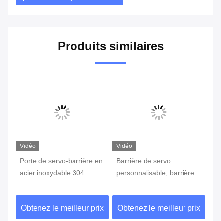
Produits similaires
Vidéo
Vidéo
nt
Porte de servo-barrière en
Barrière de servo
Ba
vé
acier inoxydable 304
personnalisable, barrière
st
ge
personnalisable pour les
de circulation, barrière de
mo
projets mondiaux
parking avec solutions sur
s 
ix
Obtenez le meilleur prix
Obtenez le meilleur prix
Ob
mesure pour projets
d'
mondiaux