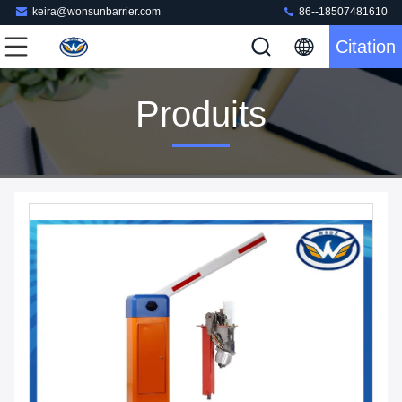
keira@wonsunbarrier.com
86--18507481610
Citation
Produits