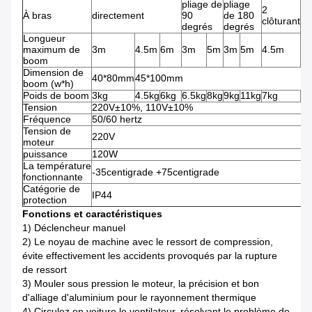
pliage de
pliage
2
3
À bras
directement
90
de 180
clôturant
cl
degrés
degrés
Longueur
maximum de
3m
4.5m
6m
3m
5m
3m
5m
4.5m
4
boom
Dimension de
40*80mm
45*100mm
boom (w*h)
Poids de boom
3kg
4.5kg
6kg
6.5kg
8kg
9kg
11kg
7kg
7.
Tension
220V±10%, 110V±10%
Fréquence
50/60 hertz
Tension de
220V
moteur
puissance
120W
La température
-35centigrade +75centigrade
fonctionnante
Catégorie de
IP44
protection
Fonctions et caractéristiques
1)
Déclencheur manuel
2)
Le noyau de machine avec le ressort de compression,
évite effectivement les accidents provoqués par la rupture
de ressort
3)
Mouler sous pression le moteur, la précision et bon
d'alliage d'aluminium pour le rayonnement thermique
4)
Circulez en voiture le ventilateur, résolvant le problème de