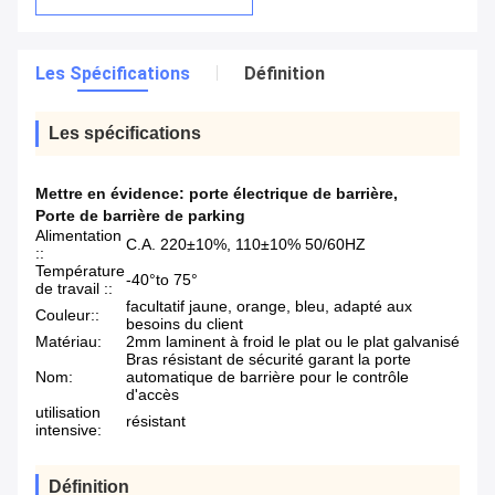
Les Spécifications
Définition
Les spécifications
Mettre en évidence:
porte électrique de barrière
,
Porte de barrière de parking
Alimentation
C.A. 220±10%, 110±10% 50/60HZ
::
Température
-40°to 75°
de travail ::
facultatif jaune, orange, bleu, adapté aux
Couleur::
besoins du client
Matériau:
2mm laminent à froid le plat ou le plat galvanisé
Bras résistant de sécurité garant la porte
Nom:
automatique de barrière pour le contrôle
d'accès
utilisation
résistant
intensive:
Définition