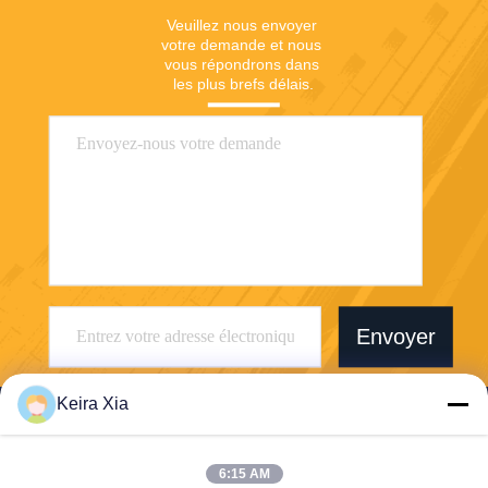
Veuillez nous envoyer 
votre demande et nous 
vous répondrons dans 
les plus brefs délais.
Envoyer
Keira Xia
6:15 AM