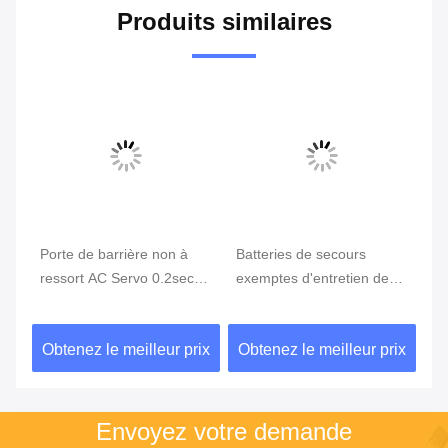
Produits similaires
Porte de barrière non à
Batteries de secours
Po
e
ressort AC Servo 0.2sec-
exemptes d'entretien de
ba
 de
3sec Vitesse de
péage de barrière de
po
conception ronde pour la
vitesse à télécommande
ex
ix
Obtenez le meilleur prix
Obtenez le meilleur prix
Ob
gare routière et l'aéroport
de la porte 1.5sec
Envoyez votre demande