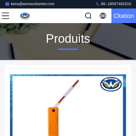
keira@wonsunbarrier.com
86--18507481610
Citation
Produits