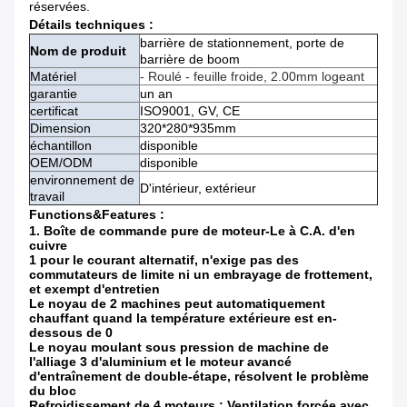
réservées.
Détails techniques :
barrière de stationnement, porte de
Nom de produit
barrière de boom
Matériel
- Roulé - feuille froide, 2.00mm logeant
garantie
un an
certificat
ISO9001, GV, CE
Dimension
320*280*935mm
échantillon
disponible
OEM/ODM
disponible
environnement de
D'intérieur, extérieur
travail
Functions&Features :
1.
Boîte de commande pure de moteur-Le à C.A. d'en
cuivre
1 pour le courant alternatif, n'exige pas des
commutateurs de limite ni un embrayage de frottement,
et exempt d'entretien
Le noyau de 2 machines peut automatiquement
chauffant quand la température extérieure est en-
dessous de 0
Le noyau moulant sous pression de machine de
l'alliage 3 d'aluminium et le moteur avancé
d'entraînement de double-étape, résolvent le problème
du bloc
Refroidissement de 4 moteurs : Ventilation forcée avec