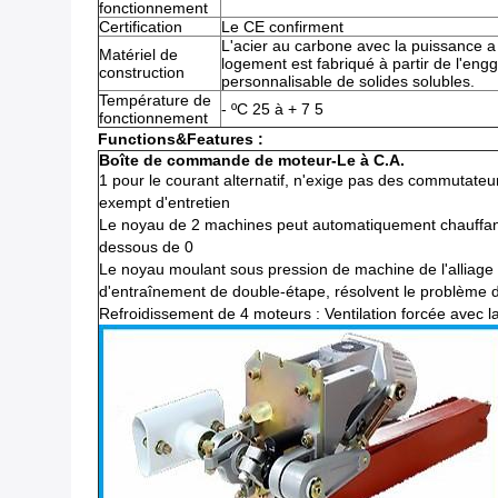
fonctionnement
Certification
Le CE confirment
L'acier au carbone avec la puissance a e
Matériel de
logement est fabriqué à partir de l'engg
construction
personnalisable de solides solubles.
Température de
- ºC 25 à + 7 5
fonctionnement
Functions&Features :
Boîte de commande de moteur-Le à C.A.
1 pour le courant alternatif, n'exige pas des commutateu
exempt d'entretien
Le noyau de 2 machines peut automatiquement chauffant
dessous de 0
Le noyau moulant sous pression de machine de l'alliage
d'entraînement de double-étape, résolvent le problème 
Refroidissement de 4 moteurs : Ventilation forcée avec l