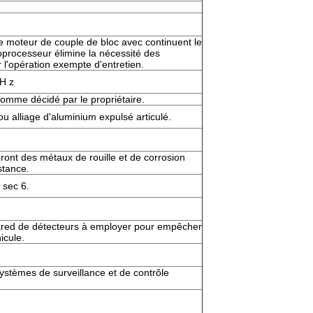
e moteur de couple de bloc avec continuent le
roprocesseur élimine la nécessité des
l'opération exempte d'entretien.
 H z
 comme décidé par le propriétaire.
ou alliage d'aluminium expulsé articulé.
ront des métaux de rouille et de corrosion
stance.
 sec 6.
frared de détecteurs à employer pour empêcher
icule.
systèmes de surveillance et de contrôle