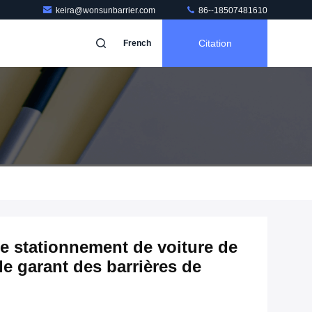
keira@wonsunbarrier.com
86--18507481610
Citation
French
e stationnement de voiture de
le garant des barrières de