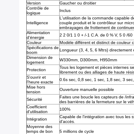
Version
Gaucher ou droitier
Contrôle de
Inclus
logique
L'utilisation de la commande capable d
Intelligence
couple produit et le contrôleur sur mic
embrayages de frottement de continuer 
Alimentation
2 2 0/1 1 0 + /-1 C.A. de 0 % V, 5 0 /60
d'énergie
Couleur
Modèle différent et distinct de couleur
Spécifications de
Longueur (3, 4, 5, 6 Mtrs) directement 
boom
Dimension de
W330mm, D300mm, H950mm
logement
Tous les logement et pièces internes se
Protection
librement ou des alliages de haute rési
S'ouvrir et
0.6s sec, 0,8 sec, 1 sec, 1,8 sec, 3 sec,
l'heure exacte
Mise hors
Ouverture manuelle possible
tension
Faites une boucle les capteurs de /in
Sécurité
des barrières de la fermeture sur le véh
Coefficient
100%
d'utilisation
Capable de l'intégration avec tous les 
Intégration
d'accès.
Moyenne des
temps de bon
5 millions de cycle