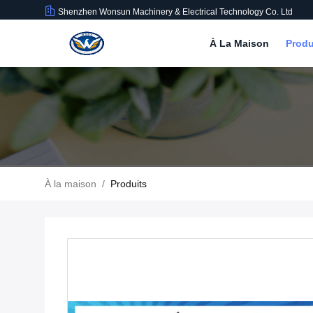
Shenzhen Wonsun Machinery & Electrical Technology Co. Ltd
À La Maison
Produ
À la maison
/
Produits