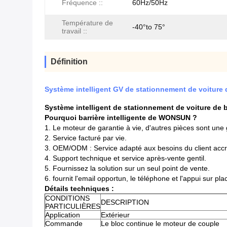
Fréquence ::
60Hz/50Hz
Température de
-40°to 75°
travail ::
Définition
Système intelligent GV de stationnement de voiture d
Système intelligent de stationnement de voiture de 
Pourquoi barrière intelligente de WONSUN
?
1.
Le moteur de garantie à vie, d'autres pièces sont une 
2.
Service facturé par vie.
3.
OEM/ODM : Service adapté aux besoins du client accro
4.
Support technique et service après-vente gentil.
5.
Fournissez la solution sur un seul point de vente.
6.
fournit l'email opportun, le téléphone et l'appui sur pla
Détails techniques :
CONDITIONS
DESCRIPTION
PARTICULIÈRES
Application
Extérieur
Commande
Le bloc continue le moteur de couple