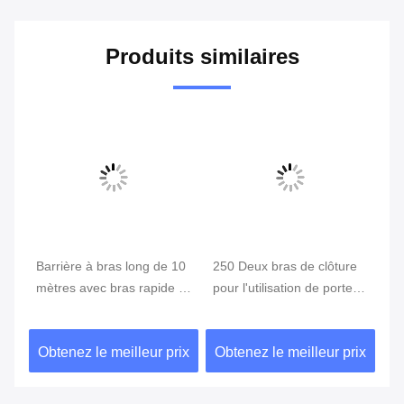
Produits similaires
x
Barrière à bras long de 10
250 Deux bras de clôture
Ar
mètres avec bras rapide à
pour l'utilisation de portes
po
direction échangée
automatiques de barrière
au
ter
de rampe et pour les sites
de
ix
Obtenez le meilleur prix
Obtenez le meilleur prix
Ob
des
de hauteur et de largeur
de
limitées
li