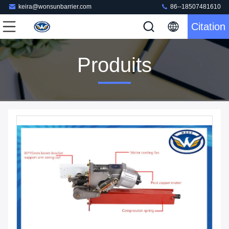
keira@wonsunbarrier.com
86--18507481610
Citation
Produits