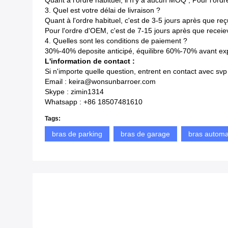
Quant à l'ordre habituel, il n'y a aucun MOQ ; Pour l'o
3.
Quel est votre délai de livraison ?
Quant à l'ordre habituel, c'est de 3-5 jours après que 
Pour l'ordre d'OEM, c'est de 7-15 jours après que rece
4.
Quelles sont les conditions de paiement ?
30%-40% deposite anticipé, équilibre 60%-70% avant exp
L'information de contact :
Si n'importe quelle question, entrent en contact avec svp
Email : keira@wonsunbarroer.com
Skype : zimin1314
Whatsapp : +86 18507481610
Tags:
bras de parking
bras de garage
bras automa