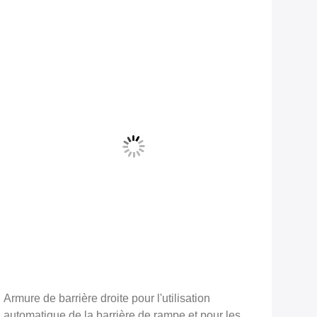
Armure de barrière droite pour l'utilisation
bras
automatique de la barrière de rampe et pour les
des 