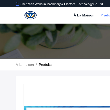
Shenzhen Wonsun Machinery & Electrical Technology Co. Ltd
À La Maison
Produ
À la maison
/
Produits