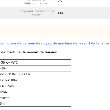
<>
télécommande:
Longueur maximum de
6M
boom:
 de moteur de barrière de noyau de machine de ressort de tension
u de machine de ressort de tension
-35℃~75℃
<90>
220v/110v, 50/60Hz
120w/100w
1400rpm
IP54
<50m>
6m