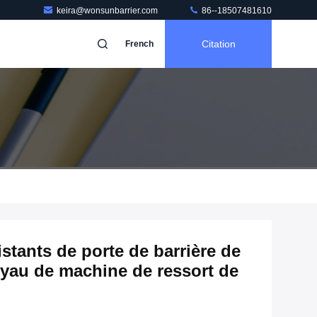
keira@wonsunbarrier.com
86--18507481610
Citation
French
stants de porte de barrière de
oyau de machine de ressort de