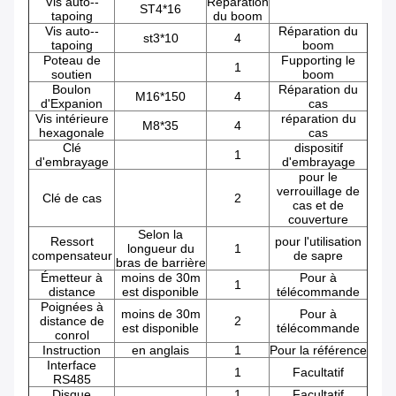
Vis auto--
Réparation
ST4*16
tapoing
du boom
Vis auto--
Réparation du
st3*10
4
tapoing
boom
Poteau de
Fupporting le
1
soutien
boom
Boulon
Réparation du
M16*150
4
d'Expanion
cas
Vis intérieure
réparation du
M8*35
4
hexagonale
cas
Clé
dispositif
1
d'embrayage
d'embrayage
pour le
verrouillage de
Clé de cas
2
cas et de
couverture
Selon la
Ressort
pour l'utilisation
longueur du
1
compensateur
de sapre
bras de barrière
Émetteur à
moins de 30m
Pour à
1
distance
est disponible
télécommande
Poignées à
moins de 30m
Pour à
distance de
2
est disponible
télécommande
conrol
Instruction
en anglais
1
Pour la référence
Interface
1
Facultatif
RS485
Disque
1
Facultatif