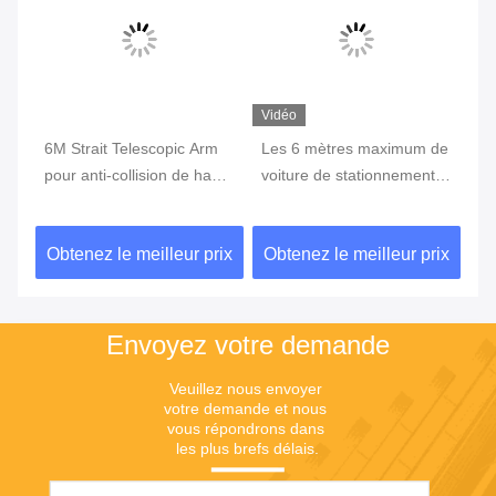
Vidéo
Vi
is
6M Strait Telescopic Arm
Les 6 mètres maximum de
La
pour anti-collision de haute
voiture de stationnement
Ar
qualité de boom de
de boom de porte
ra
barrière automatique de
automatique de barrière
l'
ix
Obtenez le meilleur prix
Obtenez le meilleur prix
Ob
stationnement
balancent pour le système
de
de péage
Envoyez votre demande
Veuillez nous envoyer 
votre demande et nous 
vous répondrons dans 
les plus brefs délais.