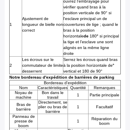
ouvrez l'embrayage pour
vérifier quand bras à la
position verticale de 90° si
Ajustement de
l'esclave principal un de
1
longueur de bielle non
couvertures de tige ; quand le
correct
bras à la position
horizontale
de
180
°
si principal
la tige et l'esclave une sont
alignés en la même ligne
droite
Les écrous sur le
Serrez les écrous quand bras
2
commutateur de limite
à la position horizontale de
°
desserrent
vertical et 180 de 90°
Notre bordereau d'expédition de barrières de parking
Bordereau d'expédition
Nom
Caractéristiques
Quantité
Remarques
Noyau de
Bon dans le
1
Partie principale
machine
travail
Directement, se
Bras de
plier ou bras de
1
Facultatif
barrière
barrière
Panneau de
Réparation du
presse de
1
boom
boom