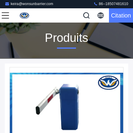
keira@wonsunbarrier.com
86--18507481610
Citation
Produits