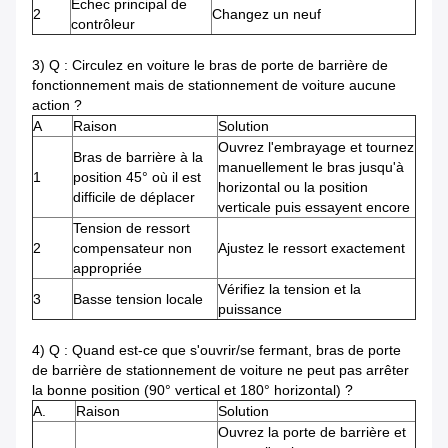
Échec principal de
2
Changez un neuf
contrôleur
3) Q : Circulez en voiture le bras de porte de barrière de
fonctionnement mais de stationnement de voiture aucune
action ?
A
Raison
Solution
Ouvrez l'embrayage et tournez
Bras de barrière à la
manuellement le bras jusqu'à
1
position 45° où il est
horizontal ou la position
difficile de déplacer
verticale puis essayent encore
Tension de ressort
2
compensateur non
Ajustez le ressort exactement
appropriée
Vérifiez la tension et la
3
Basse tension locale
puissance
4) Q : Quand est-ce que s'ouvrir/se fermant, bras de porte
de barrière de stationnement de voiture ne peut pas arrêter
la bonne position (90° vertical et 180° horizontal) ?
A.
Raison
Solution
Ouvrez la porte de barrière et