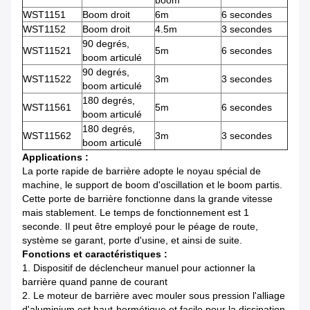
boom
WST1151
Boom droit
6m
6 secondes
WST1152
Boom droit
4.5m
3 secondes
90 degrés,
WST11521
5m
6 secondes
boom articulé
90 degrés,
WST11522
3m
3 secondes
boom articulé
180 degrés,
WST11561
5m
6 secondes
boom articulé
180 degrés,
WST11562
3m
3 secondes
boom articulé
Applications :
La porte rapide de barrière adopte le noyau spécial de
machine, le support de boom d'oscillation et le boom partis.
Cette porte de barrière fonctionne dans la grande vitesse
mais stablement. Le temps de fonctionnement est 1
seconde. Il peut être employé pour le péage de route,
système se garant, porte d'usine, et ainsi de suite.
Fonctions et caractéristiques :
1. Dispositif de déclencheur manuel pour actionner la
barrière quand panne de courant
2. Le moteur de barrière avec mouler sous pression l'alliage
d'aluminium est haut-hermétique et facile pour la dissipation