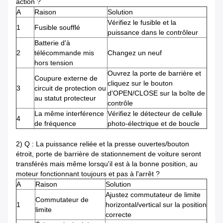
action ?
A
Raison
Solution
Vérifiez le fusible et la
1
Fusible soufflé
puissance dans le contrôleur
Batterie d'à
2
télécommande mis
Changez un neuf
hors tension
Ouvrez la porte de barrière et
Coupure externe de
cliquez sur le bouton
3
circuit de protection ou
d'OPEN/CLOSE sur la boîte de
au statut protecteur
contrôle
La même interférence
Vérifiez le détecteur de cellule
4
de fréquence
photo-électrique et de boucle
2) Q : La puissance reliée et la presse ouvertes/bouton
étroit, porte de barrière de stationnement de voiture seront
transférés mais même lorsqu'il est à la bonne position, au
moteur fonctionnant toujours et pas à l'arrêt ?
A
Raison
Solution
Ajustez commutateur de limite
Commutateur de
1
horizontal/vertical sur la position
limite
correcte