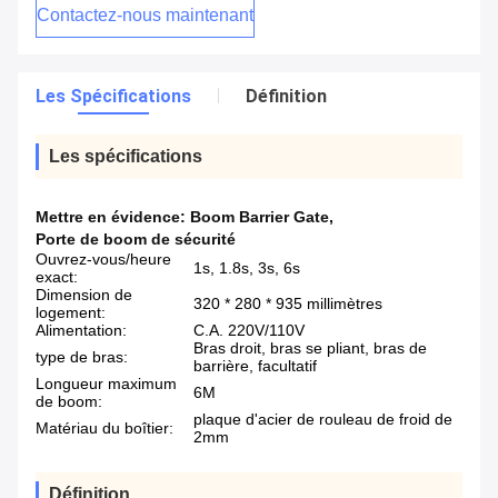
Contactez-nous maintenant
Les Spécifications
Définition
Les spécifications
Mettre en évidence:
Boom Barrier Gate
,
Porte de boom de sécurité
Ouvrez-vous/heure
1s, 1.8s, 3s, 6s
exact:
Dimension de
320 * 280 * 935 millimètres
logement:
Alimentation:
C.A. 220V/110V
Bras droit, bras se pliant, bras de
type de bras:
barrière, facultatif
Longueur maximum
6M
de boom:
plaque d'acier de rouleau de froid de
Matériau du boîtier:
2mm
Définition