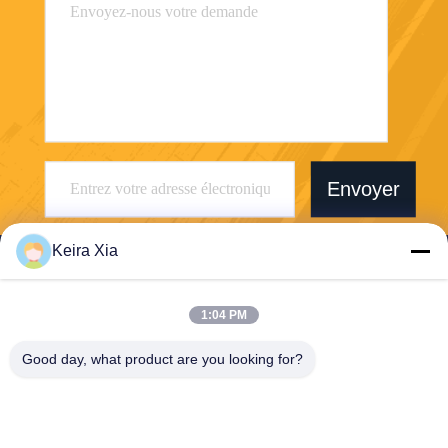
Envoyer
Keira Xia
1:04 PM
Shenzhen Wonsun Machinery & Electrical
Good day, what product are you looking for?
Technology Co. Ltd
keira@wonsunbarrier.com
86--18507481610