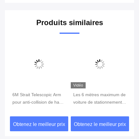
Produits similaires
Vidéo
Vi
is
6M Strait Telescopic Arm
Les 6 mètres maximum de
La
pour anti-collision de haute
voiture de stationnement
Ar
qualité de boom de
de boom de porte
ra
barrière automatique de
automatique de barrière
l'
ix
Obtenez le meilleur prix
Obtenez le meilleur prix
Ob
stationnement
balancent pour le système
de
de péage