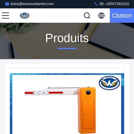
keira@wonsunbarrier.com
86--18507481610
Citation
Produits