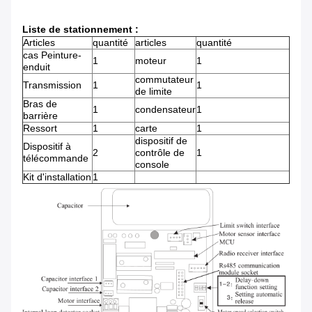
Liste de stationnement :
Articles
quantité
articles
quantité
cas Peinture-
1
moteur
1
enduit
commutateur
Transmission
1
1
de limite
Bras de
1
condensateur
1
barrière
Ressort
1
carte
1
dispositif de
Dispositif à
2
contrôle de
1
télécommande
console
Kit d'installation
1