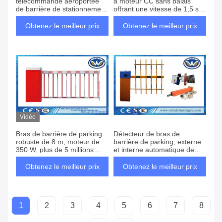
télécommande aéroportée
à moteur CC sans balais
de barrière de stationnement
offrant une vitesse de 1,5 s,
de moteur de C.C de
adaptées à la sécurité des
barrières de parking
parkings automatisés sans
Obtenez le meilleur prix
Obtenez le meilleur prix
alimentation électrique
Vidéo
Bras de barrière de parking
Détecteur de bras de
robuste de 8 m, moteur de
barrière de parking, externe
350 W, plus de 5 millions
et interne automatique de
d'opérations, systèmes de
véhicule de boucle
contrôle d'accès durables
Obtenez le meilleur prix
Obtenez le meilleur prix
1
2
3
4
5
6
7
8