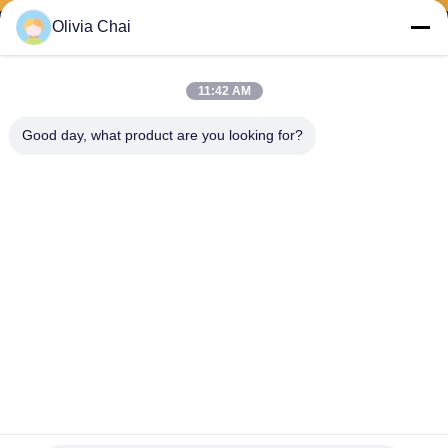
Olivia Chai
11:42 AM
Shenzhen Wonsun Machinery & Electrical
Good day, what product are you looking for?
Technology Co. Ltd
keira@wonsunbarrier.com
86--18507481610
1er étage, Zhigu, n° 2-10, a
venue South Jinlong, comm
unauté Shahu, rue Biling, dis
trict de Pingshan, Shenzhen,
Chine
La Chine est bonne. Qualité porte barrière de véhicule Le fournisseur. 2026
Shenzhen Wonsun Machinery & Electrical Technology Co. Ltd . Tous