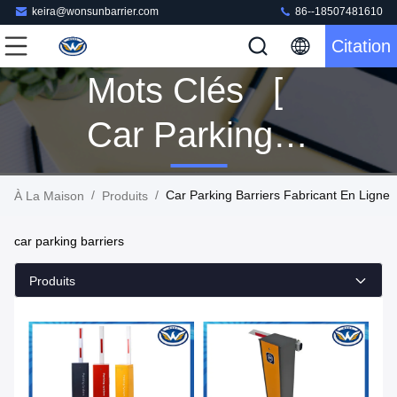
keira@wonsunbarrier.com
86--18507481610
Citation
Mots Clés [
Car Parking
Barriers ]
/
/
Car Parking Barriers Fabricant En Ligne
À La Maison
Produits
Correspondre
car parking barriers
160 Produits
Produits