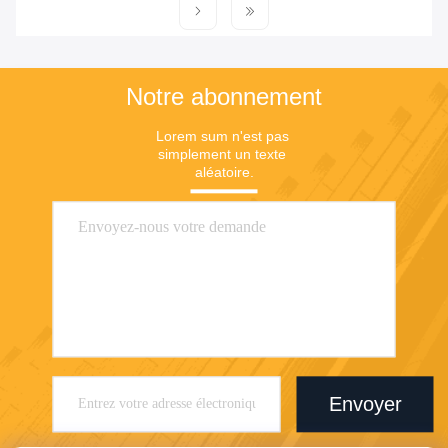
Notre abonnement
Lorem sum n'est pas 
simplement un texte 
aléatoire.
Envoyer