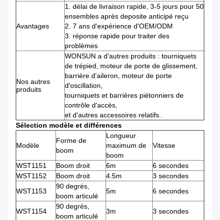
1.
délai de livraison rapide, 3-5 jours pour 50
ensembles après deposite anticipé reçu
Avantages
2.
7 ans d'expérience d'OEM/ODM
3.
réponse rapide pour traiter des
problèmes
WONSUN a d'autres produits : tourniquets
de trépied, moteur de porte de glissement,
barrière d'aileron, moteur de porte
Nos autres
d'oscillation,
produits
tourniquets et barrières piétonniers de
contrôle d'accès,
et d'autres accessoires relatifs.
Sélection modèle et différences
Longueur
Forme de
Modèle
maximum de
Vitesse
boom
boom
WST1151
Boom droit
6m
6 secondes
WST1152
Boom droit
4.5m
3 secondes
90 degrés,
WST1153
5m
6 secondes
boom articulé
90 degrés,
WST1154
3m
3 secondes
boom articulé