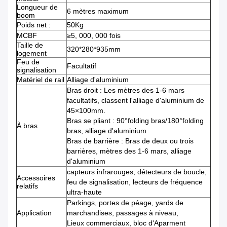
Longueur de
6 mètres maximum
boom
Poids net :
50Kg
MCBF
≥5, 000, 000 fois
Taille de
320*280*935mm
logement
Feu de
Facultatif
signalisation
Matériel de rail
Alliage d'aluminium
Bras droit : Les mètres des 1-6 mars
facultatifs, classent l'alliage d'aluminium de
45×100mm.
Bras se pliant : 90°folding bras/180°folding
À bras
bras, alliage d'aluminium
Bras de barrière : Bras de deux ou trois
barrières, mètres des 1-6 mars, alliage
d'aluminium
capteurs infrarouges, détecteurs de boucle,
Accessoires
feu de signalisation, lecteurs de fréquence
relatifs
ultra-haute
Parkings, portes de péage, yards de
Application
marchandises, passages à niveau,
Lieux commerciaux, bloc d'Aparment