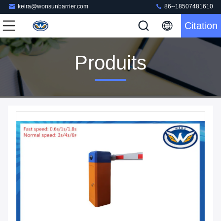
keira@wonsunbarrier.com
86--18507481610
Citation
Produits