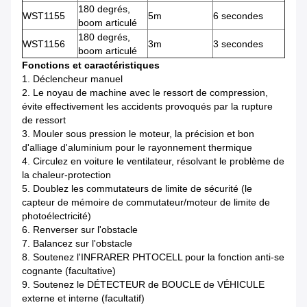
180 degrés,
WST1155
5m
6 secondes
boom articulé
180 degrés,
WST1156
3m
3 secondes
boom articulé
Fonctions et caractéristiques
1.
Déclencheur manuel
2.
Le noyau de machine avec le ressort de compression,
évite effectivement les accidents provoqués par la rupture
de ressort
3.
Mouler sous pression le moteur, la précision et bon
d'alliage d'aluminium pour le rayonnement thermique
4.
Circulez en voiture le ventilateur, résolvant le problème de
la chaleur-protection
5.
Doublez les commutateurs de limite de sécurité (le
capteur de mémoire de commutateur/moteur de limite de
photoélectricité)
6.
Renverser sur l'obstacle
7.
Balancez sur l'obstacle
8.
Soutenez l'INFRARER PHTOCELL pour la fonction anti-se
cognante (facultative)
9.
Soutenez le DÉTECTEUR de BOUCLE de VÉHICULE
externe et interne (facultatif)