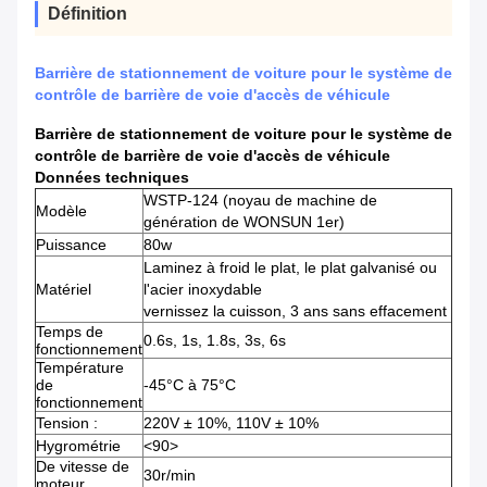
Définition
Barrière de stationnement de voiture pour le système de
contrôle de barrière de voie d'accès de véhicule
Barrière de stationnement de voiture pour le système de
contrôle de barrière de voie d'accès de véhicule
Données techniques
WSTP-124 (noyau de machine de
Modèle
génération de WONSUN 1er)
Puissance
80w
Laminez à froid le plat, le plat galvanisé ou
Matériel
l'acier inoxydable
vernissez la cuisson, 3 ans sans effacement
Temps de
0.6s, 1s, 1.8s, 3s, 6s
fonctionnement
Température
de
-45°C à 75°C
fonctionnement
Tension :
220V ± 10%, 110V ± 10%
Hygrométrie
<90>
De vitesse de
30r/min
moteur