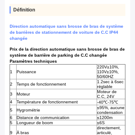
Définition
Direction automatique sans brosse de bras de système
de barrières de stationnement de voiture de C.C IP44
changée
Prix de la direction automatique sans brosse de bras de
système de barrière de parking de C.C changée
Paramètres techniques
220V±10%,
1
Puissance
110V±10%,
50/60HZ
1.2sec à 6sec
2
Temps de fonctionnement
réglable
Moteur de
3
Moteur
C.C, 24V
4
Température de fonctionnement
-40℃-75℃
≤95%, aucune
5
Hygrométrie
condensation
6
Distance de communication
≤1200m
5
Longueur de boom
≤6S
directement,
9
À bras
articulé,