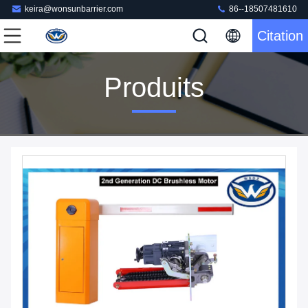
keira@wonsunbarrier.com
86--18507481610
Citation
Produits