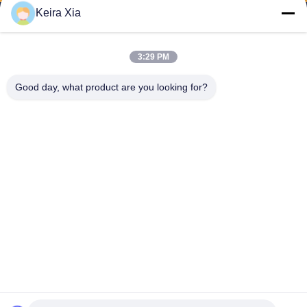
Keira Xia
3:29 PM
Shenzhen Wonsun Machinery & Electrical
Good day, what product are you looking for?
Technology Co. Ltd
keira@wonsunbarrier.com
86--18507481610
1er étage, Zhigu, n° 2-10, a
venue South Jinlong, comm
unauté Shahu, rue Biling, dis
trict de Pingshan, Shenzhen,
Chine
La Chine est bonne. Qualité porte barrière de véhicule Le fournisseur. 2026
Shenzhen Wonsun Machinery & Electrical Technology Co. Ltd . Tous
Droites réservées.